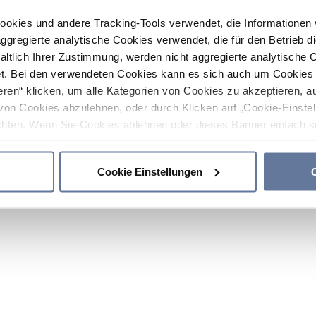
ookies und andere Tracking-Tools verwendet, die Informatione
gregierte analytische Cookies verwendet, die für den Betrieb d
haltlich Ihrer Zustimmung, werden nicht aggregierte analytische 
. Bei den verwendeten Cookies kann es sich auch um Cookies v
ren“ klicken, um alle Kategorien von Cookies zu akzeptieren, a
von Cookies abzulehnen, oder durch Klicken auf „Cookie-Einstel
hten. Wenn Sie Cookies ablehnen oder dieses Banner einfach sc
okies installiert. Weitere Informationen finden Sie in den Absch
Cookie Einstellungen
C