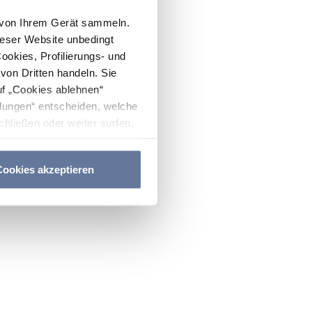
n von Ihrem Gerät sammeln.
ieser Website unbedingt
Cookies, Profilierungs- und
on Dritten handeln. Sie
uf „Cookies ablehnen“
lungen“ entscheiden, welche
hließen oder weiter surfen,
nitten
Cookie-Richtlinie
und
ookies akzeptieren