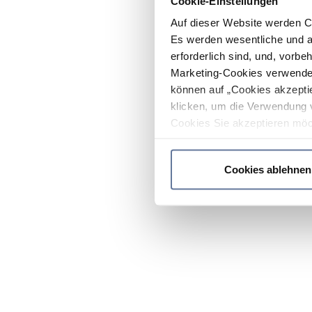
Cookie-Einstellungen
Auf dieser Website werden C
Es werden wesentliche und ag
erforderlich sind, und, vorbe
Marketing-Cookies verwendet
können auf „Cookies akzeptie
klicken, um die Verwendung 
Cookies Sie akzeptieren möc
werden nur die wichtigsten Co
Datenschutzrichtlinie
.
Cookies ablehnen