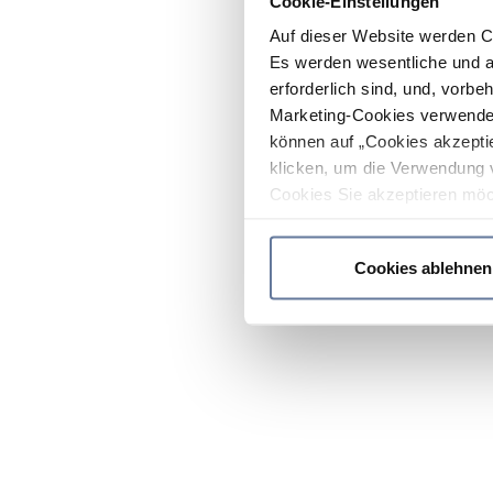
Cookie-Einstellungen
Auf dieser Website werden C
Es werden wesentliche und ag
erforderlich sind, und, vorbe
Marketing-Cookies verwendet
können auf „Cookies akzeptie
klicken, um die Verwendung 
Cookies Sie akzeptieren möc
werden nur die wichtigsten Co
Datenschutzrichtlinie
.
Cookies ablehnen