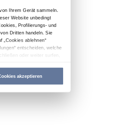
n von Ihrem Gerät sammeln.
ieser Website unbedingt
Cookies, Profilierungs- und
on Dritten handeln. Sie
uf „Cookies ablehnen“
lungen“ entscheiden, welche
hließen oder weiter surfen,
nitten
Cookie-Richtlinie
und
ookies akzeptieren