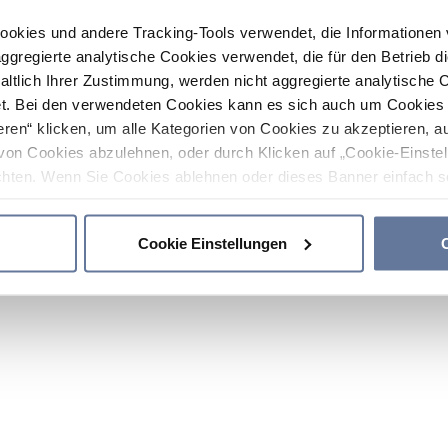
ookies und andere Tracking-Tools verwendet, die Informatione
gregierte analytische Cookies verwendet, die für den Betrieb d
haltlich Ihrer Zustimmung, werden nicht aggregierte analytische 
. Bei den verwendeten Cookies kann es sich auch um Cookies v
ren“ klicken, um alle Kategorien von Cookies zu akzeptieren, a
von Cookies abzulehnen, oder durch Klicken auf „Cookie-Einstel
hten. Wenn Sie Cookies ablehnen oder dieses Banner einfach sc
okies installiert. Weitere Informationen finden Sie in den Absch
Cookie Einstellungen
C