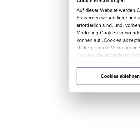
Cookie-Einstellungen
Auf dieser Website werden C
Es werden wesentliche und ag
erforderlich sind, und, vorbe
Marketing-Cookies verwendet
können auf „Cookies akzeptie
klicken, um die Verwendung 
Cookies Sie akzeptieren möc
werden nur die wichtigsten Co
Datenschutzrichtlinie
.
Cookies ablehnen