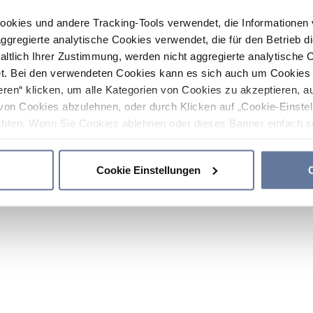
ookies und andere Tracking-Tools verwendet, die Informatione
gregierte analytische Cookies verwendet, die für den Betrieb d
haltlich Ihrer Zustimmung, werden nicht aggregierte analytische 
. Bei den verwendeten Cookies kann es sich auch um Cookies v
ren“ klicken, um alle Kategorien von Cookies zu akzeptieren, a
von Cookies abzulehnen, oder durch Klicken auf „Cookie-Einstel
hten. Wenn Sie Cookies ablehnen oder dieses Banner einfach sc
okies installiert. Weitere Informationen finden Sie in den Absch
Cookie Einstellungen
C