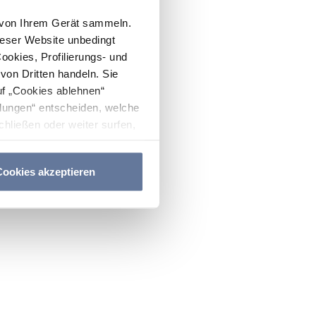
n von Ihrem Gerät sammeln.
ieser Website unbedingt
Cookies, Profilierungs- und
on Dritten handeln. Sie
uf „Cookies ablehnen“
lungen“ entscheiden, welche
hließen oder weiter surfen,
nitten
Cookie-Richtlinie
und
ookies akzeptieren