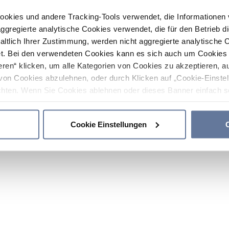
ookies und andere Tracking-Tools verwendet, die Informatione
gregierte analytische Cookies verwendet, die für den Betrieb d
haltlich Ihrer Zustimmung, werden nicht aggregierte analytische 
. Bei den verwendeten Cookies kann es sich auch um Cookies v
ren“ klicken, um alle Kategorien von Cookies zu akzeptieren, a
von Cookies abzulehnen, oder durch Klicken auf „Cookie-Einstel
hten. Wenn Sie Cookies ablehnen oder dieses Banner einfach sc
okies installiert. Weitere Informationen finden Sie in den Absch
Cookie Einstellungen
C