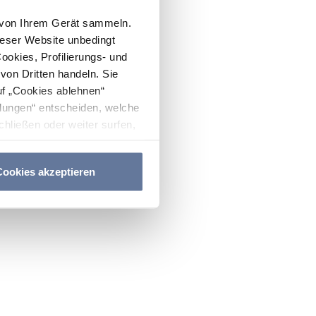
n von Ihrem Gerät sammeln.
ieser Website unbedingt
Cookies, Profilierungs- und
on Dritten handeln. Sie
uf „Cookies ablehnen“
lungen“ entscheiden, welche
hließen oder weiter surfen,
nitten
Cookie-Richtlinie
und
ookies akzeptieren