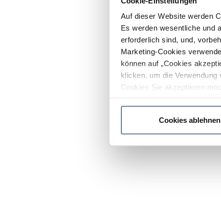
Cookie-Einstellungen
Auf dieser Website werden C
Es werden wesentliche und ag
erforderlich sind, und, vorbe
Marketing-Cookies verwendet
können auf „Cookies akzeptie
klicken, um die Verwendung 
Cookies Sie akzeptieren möc
werden nur die wichtigsten Co
Datenschutzrichtlinie
.
Cookies ablehnen