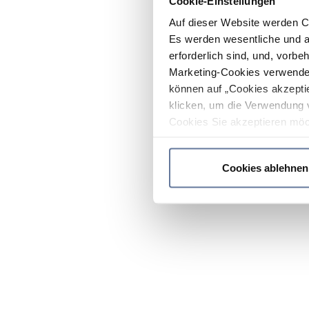
Cookie-Einstellungen
Auf dieser Website werden C
Es werden wesentliche und ag
erforderlich sind, und, vorbe
Marketing-Cookies verwendet
können auf „Cookies akzeptie
klicken, um die Verwendung 
Cookies Sie akzeptieren möc
werden nur die wichtigsten Co
Datenschutzrichtlinie
.
Cookies ablehnen