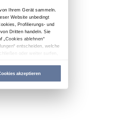
n von Ihrem Gerät sammeln.
ieser Website unbedingt
Cookies, Profilierungs- und
on Dritten handeln. Sie
uf „Cookies ablehnen“
lungen“ entscheiden, welche
hließen oder weiter surfen,
nitten
Cookie-Richtlinie
und
ookies akzeptieren