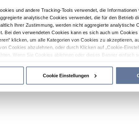
ookies und andere Tracking-Tools verwendet, die Informatione
gregierte analytische Cookies verwendet, die für den Betrieb d
haltlich Ihrer Zustimmung, werden nicht aggregierte analytische 
. Bei den verwendeten Cookies kann es sich auch um Cookies v
ren“ klicken, um alle Kategorien von Cookies zu akzeptieren, a
von Cookies abzulehnen, oder durch Klicken auf „Cookie-Einstel
hten. Wenn Sie Cookies ablehnen oder dieses Banner einfach sc
okies installiert. Weitere Informationen finden Sie in den Absch
Cookie Einstellungen
C