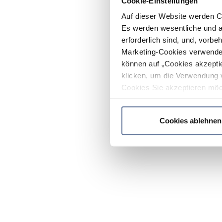
Cookie-Einstellungen
Auf dieser Website werden C
Es werden wesentliche und ag
erforderlich sind, und, vorbe
Marketing-Cookies verwendet
können auf „Cookies akzeptie
klicken, um die Verwendung 
Cookies Sie akzeptieren möc
werden nur die wichtigsten Co
Datenschutzrichtlinie
.
Cookies ablehnen