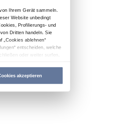
n von Ihrem Gerät sammeln.
ieser Website unbedingt
Cookies, Profilierungs- und
on Dritten handeln. Sie
uf „Cookies ablehnen“
lungen“ entscheiden, welche
hließen oder weiter surfen,
nitten
Cookie-Richtlinie
und
ookies akzeptieren