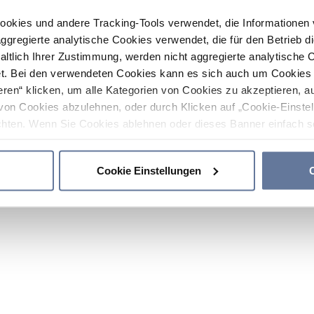
ookies und andere Tracking-Tools verwendet, die Informatione
gregierte analytische Cookies verwendet, die für den Betrieb d
haltlich Ihrer Zustimmung, werden nicht aggregierte analytische 
. Bei den verwendeten Cookies kann es sich auch um Cookies v
ren“ klicken, um alle Kategorien von Cookies zu akzeptieren, a
von Cookies abzulehnen, oder durch Klicken auf „Cookie-Einstel
hten. Wenn Sie Cookies ablehnen oder dieses Banner einfach sc
okies installiert. Weitere Informationen finden Sie in den Absch
Cookie Einstellungen
C