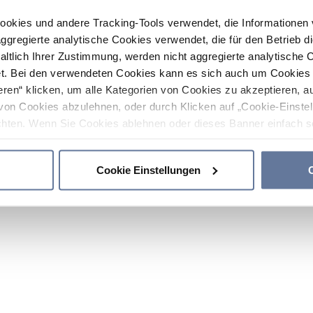
ookies und andere Tracking-Tools verwendet, die Informatione
gregierte analytische Cookies verwendet, die für den Betrieb d
haltlich Ihrer Zustimmung, werden nicht aggregierte analytische 
. Bei den verwendeten Cookies kann es sich auch um Cookies v
ren“ klicken, um alle Kategorien von Cookies zu akzeptieren, a
von Cookies abzulehnen, oder durch Klicken auf „Cookie-Einstel
hten. Wenn Sie Cookies ablehnen oder dieses Banner einfach sc
okies installiert. Weitere Informationen finden Sie in den Absch
Cookie Einstellungen
C