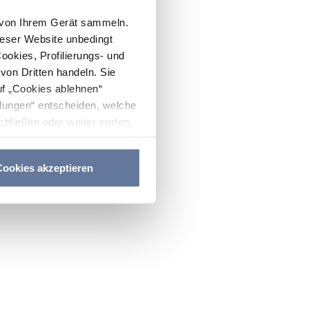
n von Ihrem Gerät sammeln.
ieser Website unbedingt
Cookies, Profilierungs- und
on Dritten handeln. Sie
uf „Cookies ablehnen“
lungen“ entscheiden, welche
hließen oder weiter surfen,
nitten
Cookie-Richtlinie
und
ookies akzeptieren