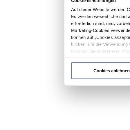
Cookie-Einstellungen
Auf dieser Website werden C
Es werden wesentliche und ag
erforderlich sind, und, vorbe
Marketing-Cookies verwendet
können auf „Cookies akzeptie
klicken, um die Verwendung 
Cookies Sie akzeptieren möc
werden nur die wichtigsten Co
Datenschutzrichtlinie
.
Cookies ablehnen