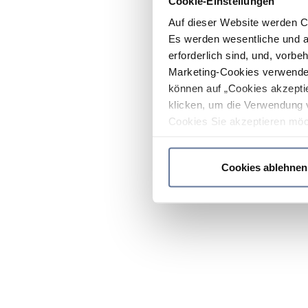
Cookie-Einstellungen
Auf dieser Website werden C
Es werden wesentliche und ag
erforderlich sind, und, vorbe
Marketing-Cookies verwendet
können auf „Cookies akzeptie
klicken, um die Verwendung 
Cookies Sie akzeptieren möc
werden nur die wichtigsten Co
Datenschutzrichtlinie
.
Cookies ablehnen