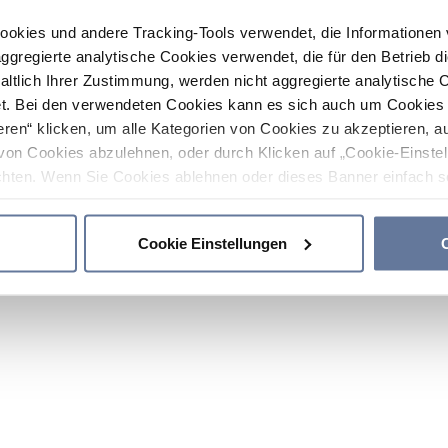
ookies und andere Tracking-Tools verwendet, die Informatione
gregierte analytische Cookies verwendet, die für den Betrieb d
haltlich Ihrer Zustimmung, werden nicht aggregierte analytische 
. Bei den verwendeten Cookies kann es sich auch um Cookies v
ren“ klicken, um alle Kategorien von Cookies zu akzeptieren, a
von Cookies abzulehnen, oder durch Klicken auf „Cookie-Einstel
hten. Wenn Sie Cookies ablehnen oder dieses Banner einfach sc
okies installiert. Weitere Informationen finden Sie in den Absch
Cookie Einstellungen
C