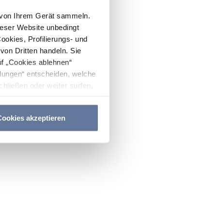
n von Ihrem Gerät sammeln.
ieser Website unbedingt
Cookies, Profilierungs- und
on Dritten handeln. Sie
uf „Cookies ablehnen“
lungen“ entscheiden, welche
hließen oder weiter surfen,
nitten
Cookie-Richtlinie
und
ookies akzeptieren