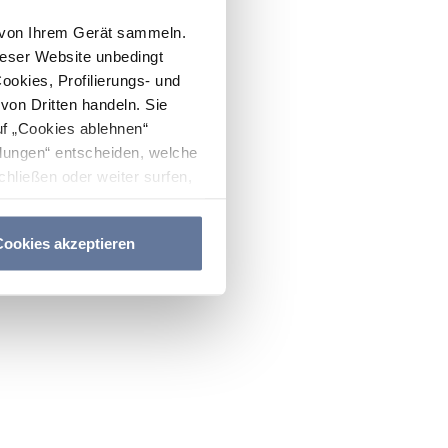
n von Ihrem Gerät sammeln.
ieser Website unbedingt
Cookies, Profilierungs- und
on Dritten handeln. Sie
uf „Cookies ablehnen“
lungen“ entscheiden, welche
hließen oder weiter surfen,
nitten
Cookie-Richtlinie
und
ookies akzeptieren