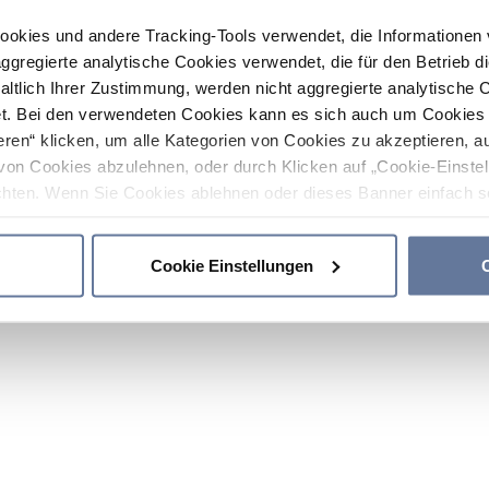
ookies und andere Tracking-Tools verwendet, die Informatione
gregierte analytische Cookies verwendet, die für den Betrieb d
haltlich Ihrer Zustimmung, werden nicht aggregierte analytische 
. Bei den verwendeten Cookies kann es sich auch um Cookies v
ren“ klicken, um alle Kategorien von Cookies zu akzeptieren, a
von Cookies abzulehnen, oder durch Klicken auf „Cookie-Einstel
hten. Wenn Sie Cookies ablehnen oder dieses Banner einfach sc
okies installiert. Weitere Informationen finden Sie in den Absch
Cookie Einstellungen
C