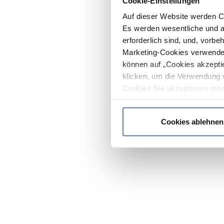
Cookie-Einstellungen
Auf dieser Website werden C
Es werden wesentliche und ag
erforderlich sind, und, vorbe
Marketing-Cookies verwendet
können auf „Cookies akzeptie
klicken, um die Verwendung 
Cookies Sie akzeptieren möc
werden nur die wichtigsten Co
Datenschutzrichtlinie
.
Cookies ablehnen