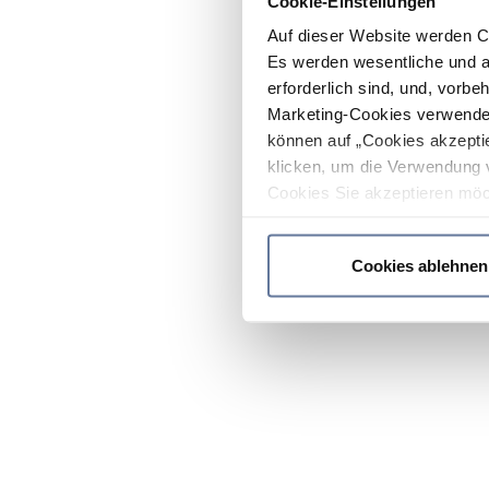
Cookie-Einstellungen
Auf dieser Website werden C
Es werden wesentliche und ag
erforderlich sind, und, vorbe
Marketing-Cookies verwendet
können auf „Cookies akzeptie
klicken, um die Verwendung 
Cookies Sie akzeptieren möc
werden nur die wichtigsten Co
Datenschutzrichtlinie
.
Cookies ablehnen