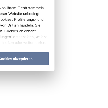
n von Ihrem Gerät sammeln.
ieser Website unbedingt
Cookies, Profilierungs- und
on Dritten handeln. Sie
uf „Cookies ablehnen“
lungen“ entscheiden, welche
hließen oder weiter surfen,
nitten
Cookie-Richtlinie
und
ookies akzeptieren