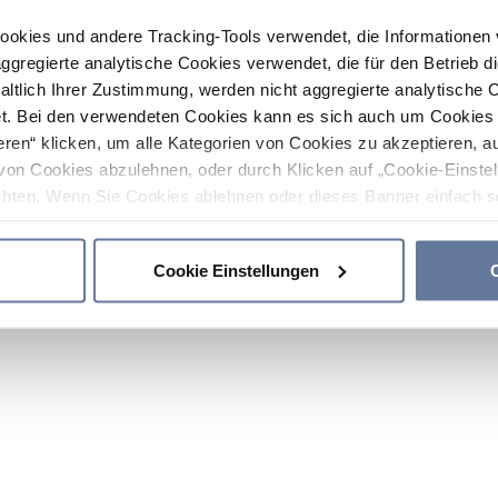
ookies und andere Tracking-Tools verwendet, die Informatione
gregierte analytische Cookies verwendet, die für den Betrieb d
haltlich Ihrer Zustimmung, werden nicht aggregierte analytische 
. Bei den verwendeten Cookies kann es sich auch um Cookies v
ren“ klicken, um alle Kategorien von Cookies zu akzeptieren, a
von Cookies abzulehnen, oder durch Klicken auf „Cookie-Einstel
hten. Wenn Sie Cookies ablehnen oder dieses Banner einfach sc
okies installiert. Weitere Informationen finden Sie in den Absch
Cookie Einstellungen
C