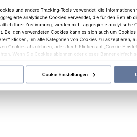
ookies und andere Tracking-Tools verwendet, die Informatione
gregierte analytische Cookies verwendet, die für den Betrieb d
haltlich Ihrer Zustimmung, werden nicht aggregierte analytische 
. Bei den verwendeten Cookies kann es sich auch um Cookies v
ren“ klicken, um alle Kategorien von Cookies zu akzeptieren, a
von Cookies abzulehnen, oder durch Klicken auf „Cookie-Einstel
hten. Wenn Sie Cookies ablehnen oder dieses Banner einfach sc
okies installiert. Weitere Informationen finden Sie in den Absch
Cookie Einstellungen
C