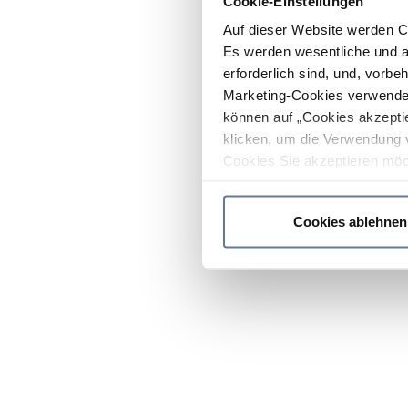
Cookie-Einstellungen
Auf dieser Website werden C
Es werden wesentliche und ag
erforderlich sind, und, vorbe
Marketing-Cookies verwendet
können auf „Cookies akzeptie
klicken, um die Verwendung 
Cookies Sie akzeptieren möc
werden nur die wichtigsten Co
Datenschutzrichtlinie
.
Cookies ablehnen