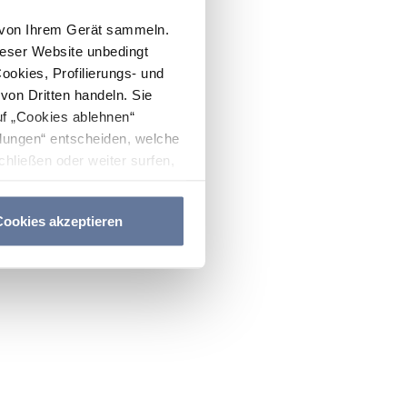
n von Ihrem Gerät sammeln.
ieser Website unbedingt
Cookies, Profilierungs- und
on Dritten handeln. Sie
uf „Cookies ablehnen“
lungen“ entscheiden, welche
hließen oder weiter surfen,
nitten
Cookie-Richtlinie
und
ookies akzeptieren