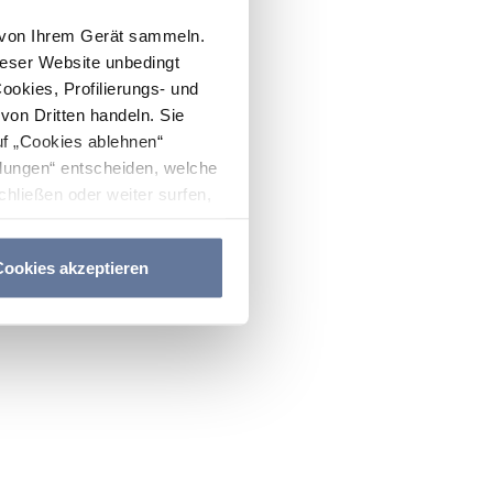
n von Ihrem Gerät sammeln.
ieser Website unbedingt
Cookies, Profilierungs- und
on Dritten handeln. Sie
uf „Cookies ablehnen“
lungen“ entscheiden, welche
hließen oder weiter surfen,
nitten
Cookie-Richtlinie
und
ookies akzeptieren