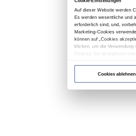
Cookie-Einstellungen
Auf dieser Website werden C
Es werden wesentliche und ag
erforderlich sind, und, vorbe
Marketing-Cookies verwendet
können auf „Cookies akzeptie
klicken, um die Verwendung 
Cookies Sie akzeptieren möc
werden nur die wichtigsten Co
Datenschutzrichtlinie
.
Cookies ablehnen