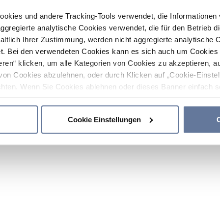
ookies und andere Tracking-Tools verwendet, die Informatione
gregierte analytische Cookies verwendet, die für den Betrieb d
haltlich Ihrer Zustimmung, werden nicht aggregierte analytische 
. Bei den verwendeten Cookies kann es sich auch um Cookies v
ren“ klicken, um alle Kategorien von Cookies zu akzeptieren, a
von Cookies abzulehnen, oder durch Klicken auf „Cookie-Einstel
hten. Wenn Sie Cookies ablehnen oder dieses Banner einfach sc
okies installiert. Weitere Informationen finden Sie in den Absch
Cookie Einstellungen
C