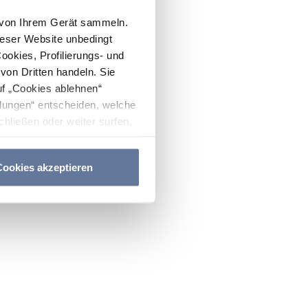
n von Ihrem Gerät sammeln.
ieser Website unbedingt
Cookies, Profilierungs- und
on Dritten handeln. Sie
uf „Cookies ablehnen“
lungen“ entscheiden, welche
hließen oder weiter surfen,
nitten
Cookie-Richtlinie
und
ookies akzeptieren