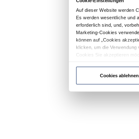
Cookie-Einstellungen
Auf dieser Website werden C
Es werden wesentliche und ag
erforderlich sind, und, vorbe
Marketing-Cookies verwendet
können auf „Cookies akzeptie
klicken, um die Verwendung 
Cookies Sie akzeptieren möc
werden nur die wichtigsten Co
Datenschutzrichtlinie
.
Cookies ablehnen