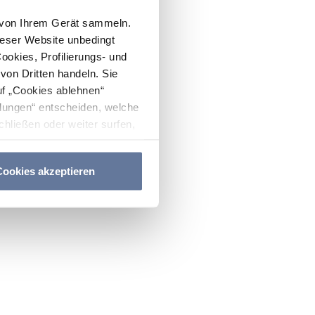
n von Ihrem Gerät sammeln.
ieser Website unbedingt
Cookies, Profilierungs- und
on Dritten handeln. Sie
uf „Cookies ablehnen“
lungen“ entscheiden, welche
hließen oder weiter surfen,
nitten
Cookie-Richtlinie
und
ookies akzeptieren