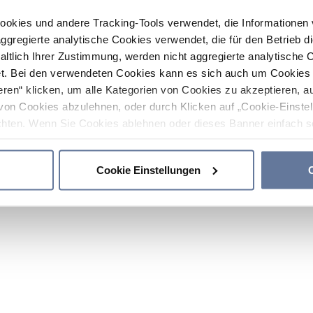
ookies und andere Tracking-Tools verwendet, die Informatione
gregierte analytische Cookies verwendet, die für den Betrieb d
haltlich Ihrer Zustimmung, werden nicht aggregierte analytische 
. Bei den verwendeten Cookies kann es sich auch um Cookies v
ren“ klicken, um alle Kategorien von Cookies zu akzeptieren, a
von Cookies abzulehnen, oder durch Klicken auf „Cookie-Einstel
hten. Wenn Sie Cookies ablehnen oder dieses Banner einfach sc
okies installiert. Weitere Informationen finden Sie in den Absch
Cookie Einstellungen
C