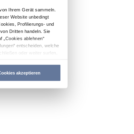
n von Ihrem Gerät sammeln.
ieser Website unbedingt
Cookies, Profilierungs- und
on Dritten handeln. Sie
uf „Cookies ablehnen“
lungen“ entscheiden, welche
hließen oder weiter surfen,
nitten
Cookie-Richtlinie
und
ookies akzeptieren