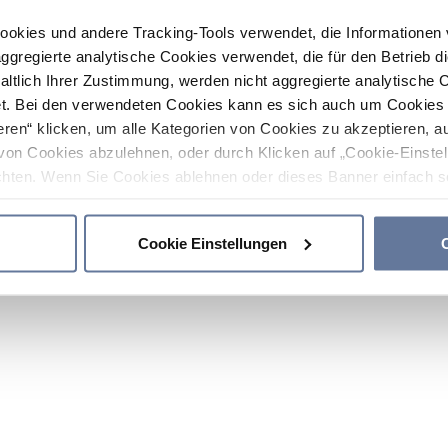
ookies und andere Tracking-Tools verwendet, die Informatione
gregierte analytische Cookies verwendet, die für den Betrieb d
haltlich Ihrer Zustimmung, werden nicht aggregierte analytische 
. Bei den verwendeten Cookies kann es sich auch um Cookies v
ren“ klicken, um alle Kategorien von Cookies zu akzeptieren, a
von Cookies abzulehnen, oder durch Klicken auf „Cookie-Einstel
hten. Wenn Sie Cookies ablehnen oder dieses Banner einfach sc
okies installiert. Weitere Informationen finden Sie in den Absch
Cookie Einstellungen
C