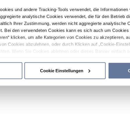
ookies und andere Tracking-Tools verwendet, die Informatione
gregierte analytische Cookies verwendet, die für den Betrieb d
haltlich Ihrer Zustimmung, werden nicht aggregierte analytische 
. Bei den verwendeten Cookies kann es sich auch um Cookies v
ren“ klicken, um alle Kategorien von Cookies zu akzeptieren, a
von Cookies abzulehnen, oder durch Klicken auf „Cookie-Einstel
hten. Wenn Sie Cookies ablehnen oder dieses Banner einfach sc
okies installiert. Weitere Informationen finden Sie in den Absch
Cookie Einstellungen
C