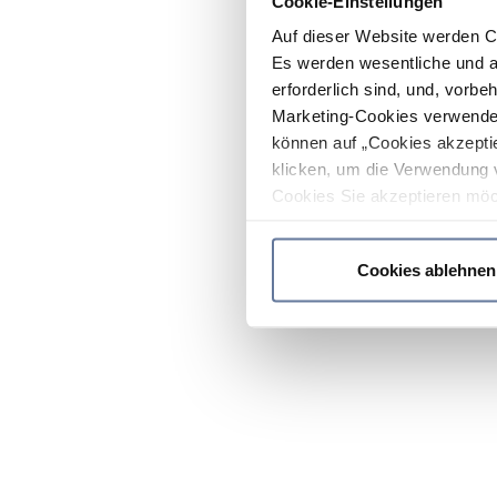
Cookie-Einstellungen
Auf dieser Website werden C
Es werden wesentliche und ag
erforderlich sind, und, vorbe
Marketing-Cookies verwendet
können auf „Cookies akzeptie
klicken, um die Verwendung 
Cookies Sie akzeptieren möc
werden nur die wichtigsten Co
Datenschutzrichtlinie
.
Cookies ablehnen