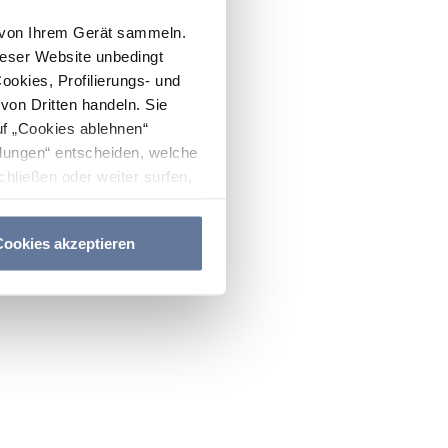
n von Ihrem Gerät sammeln.
ieser Website unbedingt
Cookies, Profilierungs- und
on Dritten handeln. Sie
uf „Cookies ablehnen“
lungen“ entscheiden, welche
hließen oder weiter surfen,
nitten
Cookie-Richtlinie
und
ookies akzeptieren