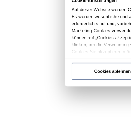
Cookie-Einstellungen
Auf dieser Website werden C
Es werden wesentliche und ag
erforderlich sind, und, vorbe
Marketing-Cookies verwendet
können auf „Cookies akzeptie
klicken, um die Verwendung 
Cookies Sie akzeptieren möc
werden nur die wichtigsten Co
Datenschutzrichtlinie
.
Cookies ablehnen