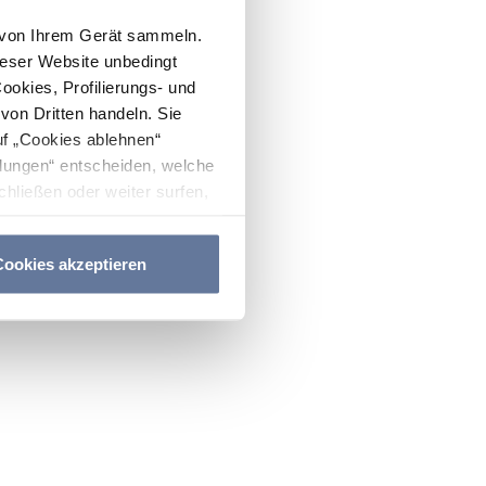
n von Ihrem Gerät sammeln.
ieser Website unbedingt
Cookies, Profilierungs- und
on Dritten handeln. Sie
uf „Cookies ablehnen“
lungen“ entscheiden, welche
hließen oder weiter surfen,
nitten
Cookie-Richtlinie
und
ookies akzeptieren