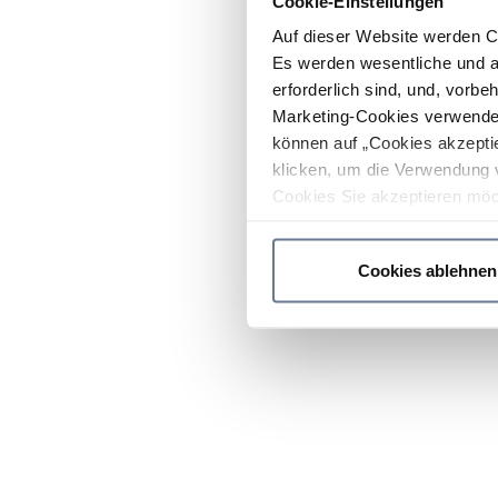
Cookie-Einstellungen
Auf dieser Website werden C
Es werden wesentliche und ag
erforderlich sind, und, vorbe
Marketing-Cookies verwendet
können auf „Cookies akzeptie
klicken, um die Verwendung 
Cookies Sie akzeptieren möc
werden nur die wichtigsten Co
Datenschutzrichtlinie
.
Cookies ablehnen