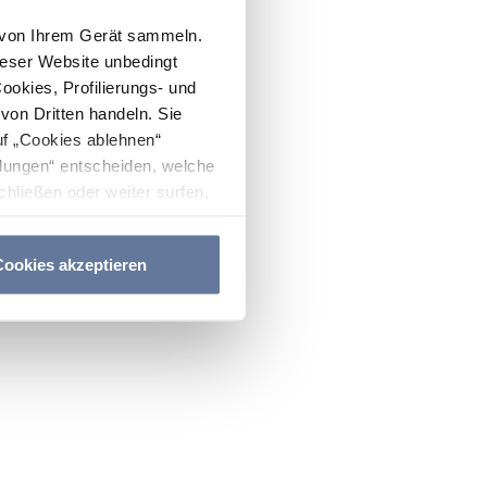
n von Ihrem Gerät sammeln.
ieser Website unbedingt
Cookies, Profilierungs- und
on Dritten handeln. Sie
uf „Cookies ablehnen“
lungen“ entscheiden, welche
hließen oder weiter surfen,
nitten
Cookie-Richtlinie
und
ookies akzeptieren