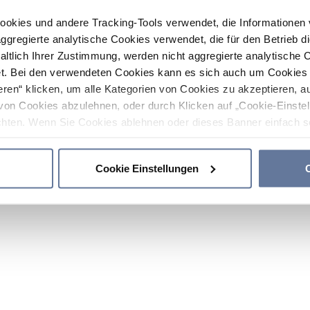
ookies und andere Tracking-Tools verwendet, die Informatione
gregierte analytische Cookies verwendet, die für den Betrieb d
haltlich Ihrer Zustimmung, werden nicht aggregierte analytische 
. Bei den verwendeten Cookies kann es sich auch um Cookies v
ren“ klicken, um alle Kategorien von Cookies zu akzeptieren, a
von Cookies abzulehnen, oder durch Klicken auf „Cookie-Einstel
hten. Wenn Sie Cookies ablehnen oder dieses Banner einfach sc
okies installiert. Weitere Informationen finden Sie in den Absch
Cookie Einstellungen
C