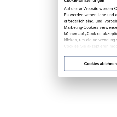
Cookie-Einstellungen
Auf dieser Website werden C
Es werden wesentliche und ag
erforderlich sind, und, vorbe
Marketing-Cookies verwendet
können auf „Cookies akzeptie
klicken, um die Verwendung 
Cookies Sie akzeptieren möc
werden nur die wichtigsten Co
Datenschutzrichtlinie
.
Cookies ablehnen