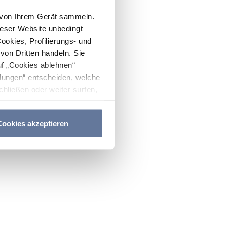
n von Ihrem Gerät sammeln.
ieser Website unbedingt
Cookies, Profilierungs- und
on Dritten handeln. Sie
uf „Cookies ablehnen“
lungen“ entscheiden, welche
hließen oder weiter surfen,
nitten
Cookie-Richtlinie
und
ookies akzeptieren