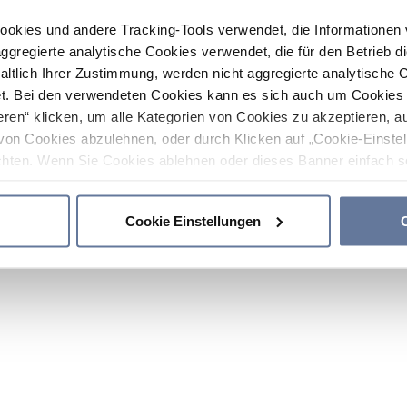
ookies und andere Tracking-Tools verwendet, die Informatione
gregierte analytische Cookies verwendet, die für den Betrieb d
haltlich Ihrer Zustimmung, werden nicht aggregierte analytische 
. Bei den verwendeten Cookies kann es sich auch um Cookies v
ren“ klicken, um alle Kategorien von Cookies zu akzeptieren, a
von Cookies abzulehnen, oder durch Klicken auf „Cookie-Einstel
hten. Wenn Sie Cookies ablehnen oder dieses Banner einfach sc
okies installiert. Weitere Informationen finden Sie in den Absch
Cookie Einstellungen
C