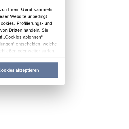
n von Ihrem Gerät sammeln.
ieser Website unbedingt
Cookies, Profilierungs- und
on Dritten handeln. Sie
uf „Cookies ablehnen“
lungen“ entscheiden, welche
hließen oder weiter surfen,
nitten
Cookie-Richtlinie
und
ookies akzeptieren