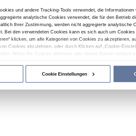
ookies und andere Tracking-Tools verwendet, die Informatione
gregierte analytische Cookies verwendet, die für den Betrieb d
haltlich Ihrer Zustimmung, werden nicht aggregierte analytische 
. Bei den verwendeten Cookies kann es sich auch um Cookies v
ren“ klicken, um alle Kategorien von Cookies zu akzeptieren, a
von Cookies abzulehnen, oder durch Klicken auf „Cookie-Einstel
hten. Wenn Sie Cookies ablehnen oder dieses Banner einfach sc
okies installiert. Weitere Informationen finden Sie in den Absch
Cookie Einstellungen
C