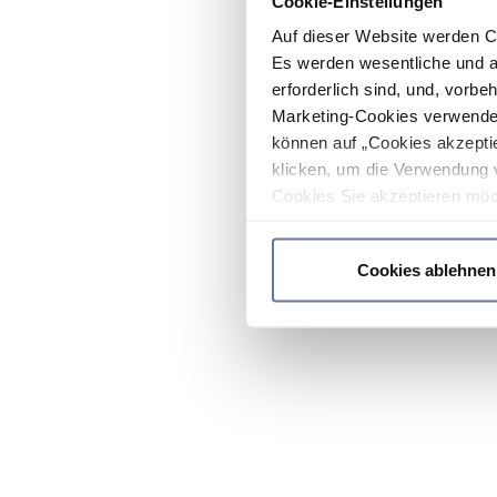
Cookie-Einstellungen
Auf dieser Website werden C
Es werden wesentliche und ag
erforderlich sind, und, vorbe
Marketing-Cookies verwendet
können auf „Cookies akzeptie
klicken, um die Verwendung 
Cookies Sie akzeptieren möc
werden nur die wichtigsten Co
Datenschutzrichtlinie
.
Cookies ablehnen