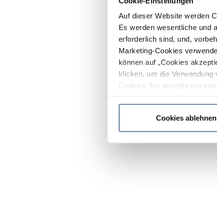
Cookie-Einstellungen
Auf dieser Website werden C
Es werden wesentliche und ag
erforderlich sind, und, vorbe
Marketing-Cookies verwendet
können auf „Cookies akzeptie
klicken, um die Verwendung 
Cookies Sie akzeptieren möc
werden nur die wichtigsten Co
Datenschutzrichtlinie
.
Cookies ablehnen