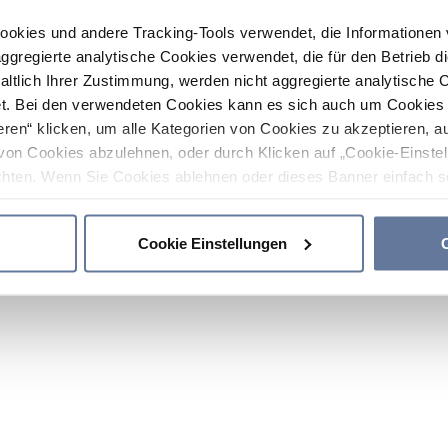
ookies und andere Tracking-Tools verwendet, die Informatione
gregierte analytische Cookies verwendet, die für den Betrieb d
haltlich Ihrer Zustimmung, werden nicht aggregierte analytische 
. Bei den verwendeten Cookies kann es sich auch um Cookies v
ren“ klicken, um alle Kategorien von Cookies zu akzeptieren, a
von Cookies abzulehnen, oder durch Klicken auf „Cookie-Einstel
hten. Wenn Sie Cookies ablehnen oder dieses Banner einfach sc
okies installiert. Weitere Informationen finden Sie in den Absch
Cookie Einstellungen
C