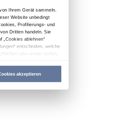
n von Ihrem Gerät sammeln.
ieser Website unbedingt
Cookies, Profilierungs- und
on Dritten handeln. Sie
uf „Cookies ablehnen“
lungen“ entscheiden, welche
hließen oder weiter surfen,
nitten
Cookie-Richtlinie
und
ookies akzeptieren