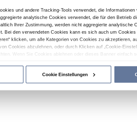
ookies und andere Tracking-Tools verwendet, die Informatione
gregierte analytische Cookies verwendet, die für den Betrieb d
haltlich Ihrer Zustimmung, werden nicht aggregierte analytische 
. Bei den verwendeten Cookies kann es sich auch um Cookies v
ren“ klicken, um alle Kategorien von Cookies zu akzeptieren, a
von Cookies abzulehnen, oder durch Klicken auf „Cookie-Einstel
hten. Wenn Sie Cookies ablehnen oder dieses Banner einfach sc
okies installiert. Weitere Informationen finden Sie in den Absch
Cookie Einstellungen
C