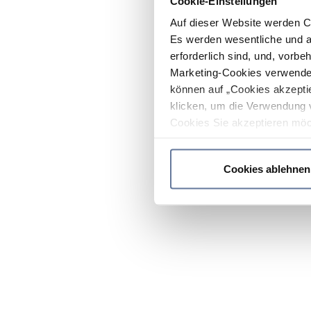
Cookie-Einstellungen
Auf dieser Website werden C
Es werden wesentliche und ag
erforderlich sind, und, vorbe
Marketing-Cookies verwendet
können auf „Cookies akzeptie
klicken, um die Verwendung 
Cookies Sie akzeptieren möc
werden nur die wichtigsten Co
Datenschutzrichtlinie
.
Cookies ablehnen