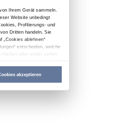
n von Ihrem Gerät sammeln.
ieser Website unbedingt
Cookies, Profilierungs- und
on Dritten handeln. Sie
uf „Cookies ablehnen“
lungen“ entscheiden, welche
hließen oder weiter surfen,
nitten
Cookie-Richtlinie
und
ookies akzeptieren