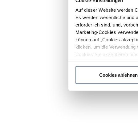
Cookie-Einstellungen
Auf dieser Website werden C
Es werden wesentliche und ag
erforderlich sind, und, vorbe
Marketing-Cookies verwendet
können auf „Cookies akzeptie
klicken, um die Verwendung 
Cookies Sie akzeptieren möc
werden nur die wichtigsten Co
Datenschutzrichtlinie
.
Cookies ablehnen