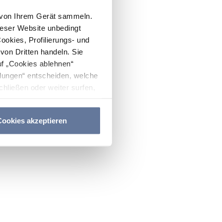
n von Ihrem Gerät sammeln.
ieser Website unbedingt
Cookies, Profilierungs- und
on Dritten handeln. Sie
uf „Cookies ablehnen“
lungen“ entscheiden, welche
hließen oder weiter surfen,
nitten
Cookie-Richtlinie
und
ookies akzeptieren