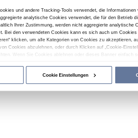
ookies und andere Tracking-Tools verwendet, die Informatione
gregierte analytische Cookies verwendet, die für den Betrieb d
haltlich Ihrer Zustimmung, werden nicht aggregierte analytische 
. Bei den verwendeten Cookies kann es sich auch um Cookies v
ren“ klicken, um alle Kategorien von Cookies zu akzeptieren, a
von Cookies abzulehnen, oder durch Klicken auf „Cookie-Einstel
hten. Wenn Sie Cookies ablehnen oder dieses Banner einfach sc
okies installiert. Weitere Informationen finden Sie in den Absch
Cookie Einstellungen
C