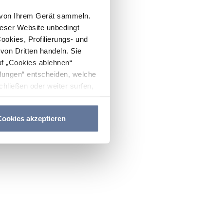
n von Ihrem Gerät sammeln.
ieser Website unbedingt
Cookies, Profilierungs- und
on Dritten handeln. Sie
uf „Cookies ablehnen“
lungen“ entscheiden, welche
hließen oder weiter surfen,
nitten
Cookie-Richtlinie
und
ookies akzeptieren