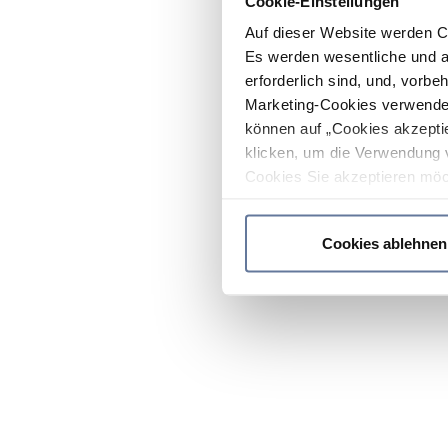
Cookie-Einstellungen
Auf dieser Website werden C
Es werden wesentliche und ag
erforderlich sind, und, vorbe
Marketing-Cookies verwendet
können auf „Cookies akzeptie
klicken, um die Verwendung 
Cookies Sie akzeptieren möc
werden nur die wichtigsten Co
Datenschutzrichtlinie
.
Cookies ablehnen