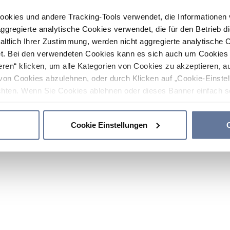
ookies und andere Tracking-Tools verwendet, die Informatione
gregierte analytische Cookies verwendet, die für den Betrieb d
haltlich Ihrer Zustimmung, werden nicht aggregierte analytische 
. Bei den verwendeten Cookies kann es sich auch um Cookies v
ren“ klicken, um alle Kategorien von Cookies zu akzeptieren, a
von Cookies abzulehnen, oder durch Klicken auf „Cookie-Einstel
hten. Wenn Sie Cookies ablehnen oder dieses Banner einfach sc
okies installiert. Weitere Informationen finden Sie in den Absch
Cookie Einstellungen
C