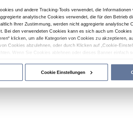
ookies und andere Tracking-Tools verwendet, die Informatione
gregierte analytische Cookies verwendet, die für den Betrieb d
haltlich Ihrer Zustimmung, werden nicht aggregierte analytische 
. Bei den verwendeten Cookies kann es sich auch um Cookies v
ren“ klicken, um alle Kategorien von Cookies zu akzeptieren, a
von Cookies abzulehnen, oder durch Klicken auf „Cookie-Einstel
hten. Wenn Sie Cookies ablehnen oder dieses Banner einfach sc
okies installiert. Weitere Informationen finden Sie in den Absch
Cookie Einstellungen
C