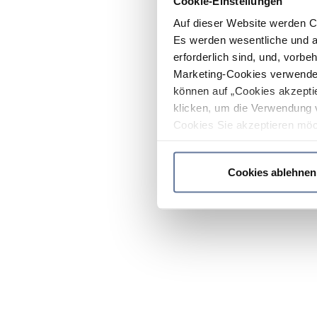
Cookie-Einstellungen
Auf dieser Website werden C
Es werden wesentliche und ag
erforderlich sind, und, vorbe
Marketing-Cookies verwendet
können auf „Cookies akzeptie
klicken, um die Verwendung 
Cookies Sie akzeptieren möc
werden nur die wichtigsten Co
Datenschutzrichtlinie
.
Cookies ablehnen