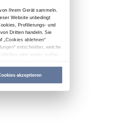
n von Ihrem Gerät sammeln.
ieser Website unbedingt
Cookies, Profilierungs- und
on Dritten handeln. Sie
uf „Cookies ablehnen“
lungen“ entscheiden, welche
hließen oder weiter surfen,
nitten
Cookie-Richtlinie
und
ookies akzeptieren