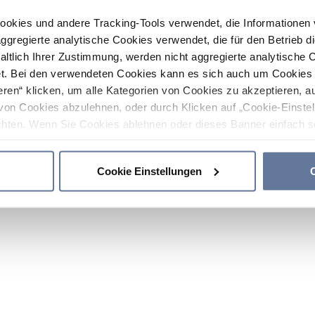
ookies und andere Tracking-Tools verwendet, die Informatione
gregierte analytische Cookies verwendet, die für den Betrieb d
haltlich Ihrer Zustimmung, werden nicht aggregierte analytische 
. Bei den verwendeten Cookies kann es sich auch um Cookies v
ren“ klicken, um alle Kategorien von Cookies zu akzeptieren, a
von Cookies abzulehnen, oder durch Klicken auf „Cookie-Einstel
hten. Wenn Sie Cookies ablehnen oder dieses Banner einfach sc
okies installiert. Weitere Informationen finden Sie in den Absch
Cookie Einstellungen
C