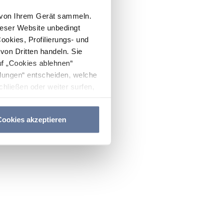
n von Ihrem Gerät sammeln.
ieser Website unbedingt
Cookies, Profilierungs- und
on Dritten handeln. Sie
uf „Cookies ablehnen“
lungen“ entscheiden, welche
hließen oder weiter surfen,
nitten
Cookie-Richtlinie
und
ookies akzeptieren