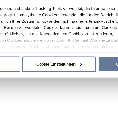
ookies und andere Tracking-Tools verwendet, die Informatione
gregierte analytische Cookies verwendet, die für den Betrieb d
haltlich Ihrer Zustimmung, werden nicht aggregierte analytische 
. Bei den verwendeten Cookies kann es sich auch um Cookies v
ren“ klicken, um alle Kategorien von Cookies zu akzeptieren, a
von Cookies abzulehnen, oder durch Klicken auf „Cookie-Einstel
hten. Wenn Sie Cookies ablehnen oder dieses Banner einfach sc
okies installiert. Weitere Informationen finden Sie in den Absch
Cookie Einstellungen
C