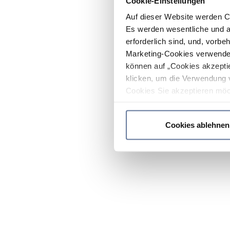
Cookie-Einstellungen
Auf dieser Website werden C
Es werden wesentliche und ag
erforderlich sind, und, vorbe
Marketing-Cookies verwendet
können auf „Cookies akzeptie
klicken, um die Verwendung 
Cookies Sie akzeptieren möc
werden nur die wichtigsten Co
Datenschutzrichtlinie
.
Cookies ablehnen