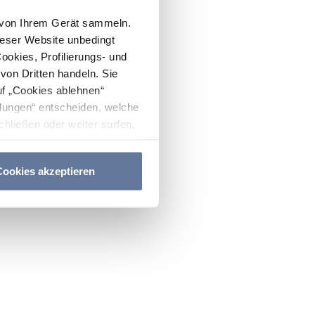
n von Ihrem Gerät sammeln.
ieser Website unbedingt
Cookies, Profilierungs- und
on Dritten handeln. Sie
uf „Cookies ablehnen“
lungen“ entscheiden, welche
hließen oder weiter surfen,
nitten
Cookie-Richtlinie
und
ookies akzeptieren