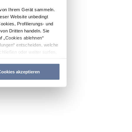
n von Ihrem Gerät sammeln.
ieser Website unbedingt
Cookies, Profilierungs- und
on Dritten handeln. Sie
uf „Cookies ablehnen“
lungen“ entscheiden, welche
hließen oder weiter surfen,
nitten
Cookie-Richtlinie
und
ookies akzeptieren