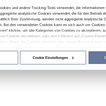
ookies und andere Tracking-Tools verwendet, die Informatione
gregierte analytische Cookies verwendet, die für den Betrieb d
haltlich Ihrer Zustimmung, werden nicht aggregierte analytische 
. Bei den verwendeten Cookies kann es sich auch um Cookies v
ren“ klicken, um alle Kategorien von Cookies zu akzeptieren, a
von Cookies abzulehnen, oder durch Klicken auf „Cookie-Einstel
hten. Wenn Sie Cookies ablehnen oder dieses Banner einfach sc
okies installiert. Weitere Informationen finden Sie in den Absch
Cookie Einstellungen
C