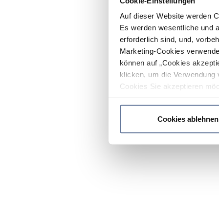
Cookie-Einstellungen
Auf dieser Website werden C
Es werden wesentliche und ag
erforderlich sind, und, vorbe
Marketing-Cookies verwendet
können auf „Cookies akzeptie
klicken, um die Verwendung 
Cookies Sie akzeptieren möc
werden nur die wichtigsten Co
Datenschutzrichtlinie
.
Cookies ablehnen