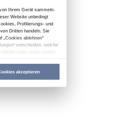
n von Ihrem Gerät sammeln.
ieser Website unbedingt
Cookies, Profilierungs- und
on Dritten handeln. Sie
uf „Cookies ablehnen“
lungen“ entscheiden, welche
hließen oder weiter surfen,
nitten
Cookie-Richtlinie
und
ookies akzeptieren