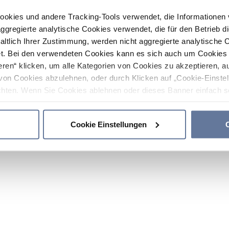
ookies und andere Tracking-Tools verwendet, die Informatione
gregierte analytische Cookies verwendet, die für den Betrieb d
haltlich Ihrer Zustimmung, werden nicht aggregierte analytische 
. Bei den verwendeten Cookies kann es sich auch um Cookies v
ren“ klicken, um alle Kategorien von Cookies zu akzeptieren, a
von Cookies abzulehnen, oder durch Klicken auf „Cookie-Einstel
hten. Wenn Sie Cookies ablehnen oder dieses Banner einfach sc
okies installiert. Weitere Informationen finden Sie in den Absch
Cookie Einstellungen
C