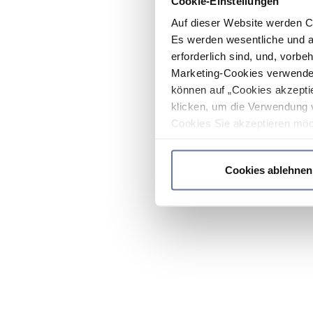
Cookie-Einstellungen
Auf dieser Website werden C
Es werden wesentliche und ag
erforderlich sind, und, vorbe
Marketing-Cookies verwendet
können auf „Cookies akzeptie
klicken, um die Verwendung 
Cookies Sie akzeptieren möc
werden nur die wichtigsten Co
Datenschutzrichtlinie
.
Cookies ablehnen