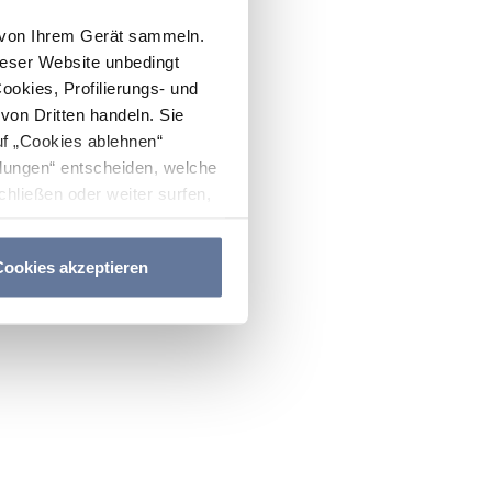
n von Ihrem Gerät sammeln.
ieser Website unbedingt
Cookies, Profilierungs- und
on Dritten handeln. Sie
uf „Cookies ablehnen“
lungen“ entscheiden, welche
hließen oder weiter surfen,
nitten
Cookie-Richtlinie
und
ookies akzeptieren