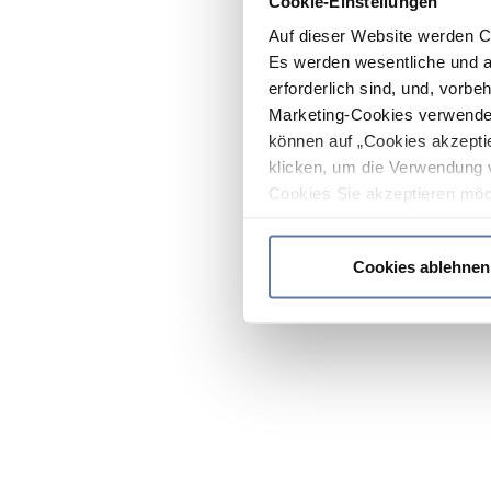
Cookie-Einstellungen
Auf dieser Website werden C
Es werden wesentliche und ag
erforderlich sind, und, vorbe
Marketing-Cookies verwendet
können auf „Cookies akzeptie
klicken, um die Verwendung 
Cookies Sie akzeptieren möc
werden nur die wichtigsten Co
Datenschutzrichtlinie
.
Cookies ablehnen