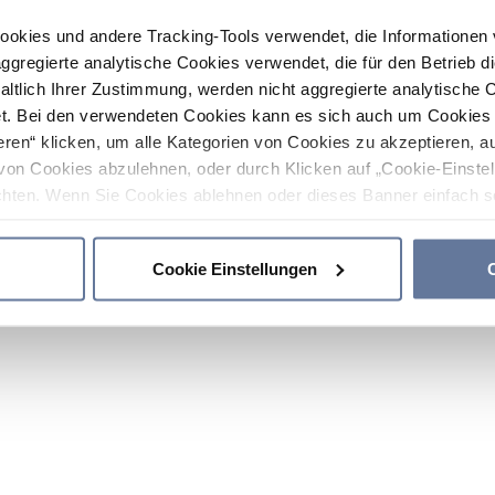
ookies und andere Tracking-Tools verwendet, die Informatione
gregierte analytische Cookies verwendet, die für den Betrieb d
haltlich Ihrer Zustimmung, werden nicht aggregierte analytische 
. Bei den verwendeten Cookies kann es sich auch um Cookies v
ren“ klicken, um alle Kategorien von Cookies zu akzeptieren, a
von Cookies abzulehnen, oder durch Klicken auf „Cookie-Einstel
hten. Wenn Sie Cookies ablehnen oder dieses Banner einfach sc
okies installiert. Weitere Informationen finden Sie in den Absch
Cookie Einstellungen
C