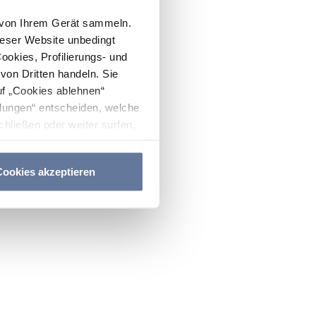
n von Ihrem Gerät sammeln.
ieser Website unbedingt
Cookies, Profilierungs- und
on Dritten handeln. Sie
uf „Cookies ablehnen“
lungen“ entscheiden, welche
hließen oder weiter surfen,
nitten
Cookie-Richtlinie
und
ookies akzeptieren