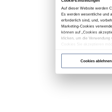
Cookie-Einstellungen
Auf dieser Website werden C
Es werden wesentliche und ag
erforderlich sind, und, vorbe
Marketing-Cookies verwendet
können auf „Cookies akzeptie
klicken, um die Verwendung 
Cookies Sie akzeptieren möc
werden nur die wichtigsten Co
Datenschutzrichtlinie
.
Cookies ablehnen