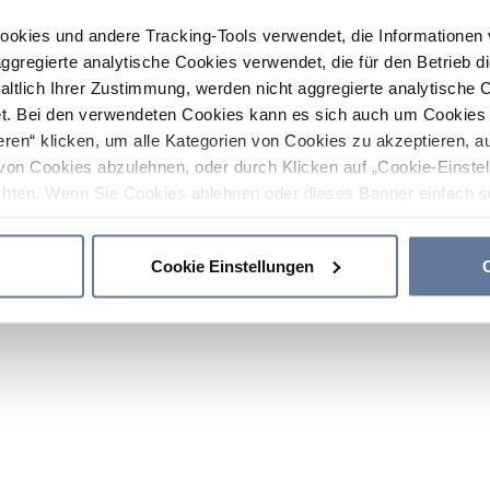
ookies und andere Tracking-Tools verwendet, die Informatione
gregierte analytische Cookies verwendet, die für den Betrieb d
haltlich Ihrer Zustimmung, werden nicht aggregierte analytische 
. Bei den verwendeten Cookies kann es sich auch um Cookies v
ren“ klicken, um alle Kategorien von Cookies zu akzeptieren, a
von Cookies abzulehnen, oder durch Klicken auf „Cookie-Einstel
hten. Wenn Sie Cookies ablehnen oder dieses Banner einfach sc
okies installiert. Weitere Informationen finden Sie in den Absch
Cookie Einstellungen
C