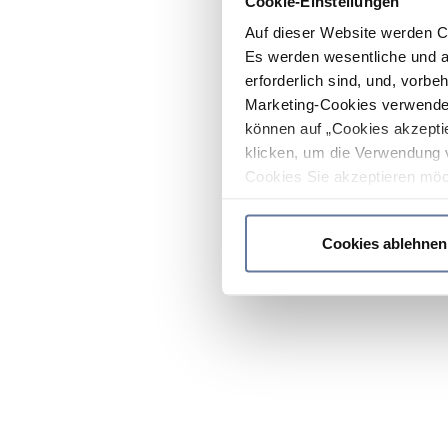
Cookie-Einstellungen
Auf dieser Website werden C
Es werden wesentliche und ag
erforderlich sind, und, vorbe
Marketing-Cookies verwendet
können auf „Cookies akzeptie
klicken, um die Verwendung 
Cookies Sie akzeptieren möc
werden nur die wichtigsten Co
Datenschutzrichtlinie
.
Cookies ablehnen