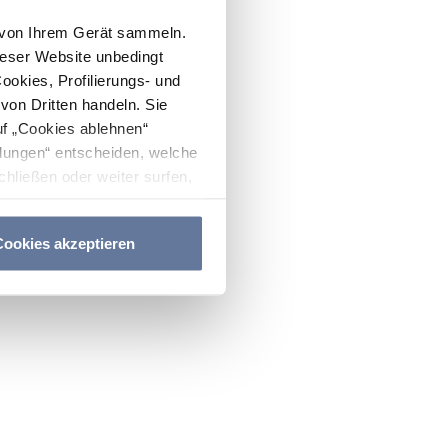
n von Ihrem Gerät sammeln.
ieser Website unbedingt
Cookies, Profilierungs- und
on Dritten handeln. Sie
uf „Cookies ablehnen“
lungen“ entscheiden, welche
hließen oder weiter surfen,
nitten
Cookie-Richtlinie
und
ookies akzeptieren