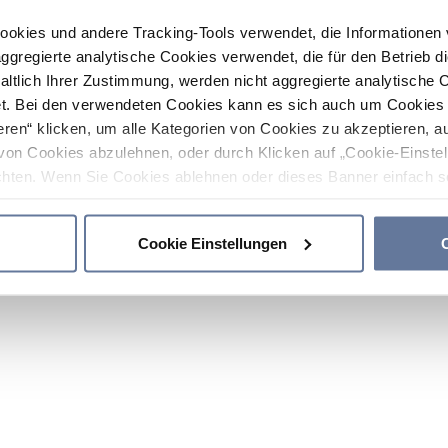
ookies und andere Tracking-Tools verwendet, die Informatione
gregierte analytische Cookies verwendet, die für den Betrieb d
haltlich Ihrer Zustimmung, werden nicht aggregierte analytische 
. Bei den verwendeten Cookies kann es sich auch um Cookies v
ren“ klicken, um alle Kategorien von Cookies zu akzeptieren, a
von Cookies abzulehnen, oder durch Klicken auf „Cookie-Einstel
hten. Wenn Sie Cookies ablehnen oder dieses Banner einfach sc
okies installiert. Weitere Informationen finden Sie in den Absch
Cookie Einstellungen
C