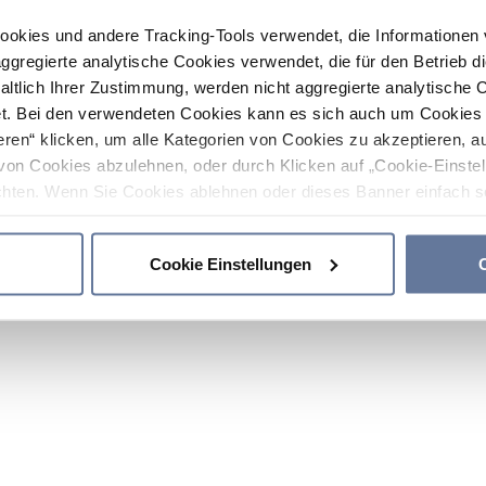
ookies und andere Tracking-Tools verwendet, die Informatione
gregierte analytische Cookies verwendet, die für den Betrieb d
haltlich Ihrer Zustimmung, werden nicht aggregierte analytische 
. Bei den verwendeten Cookies kann es sich auch um Cookies v
ren“ klicken, um alle Kategorien von Cookies zu akzeptieren, a
von Cookies abzulehnen, oder durch Klicken auf „Cookie-Einstel
hten. Wenn Sie Cookies ablehnen oder dieses Banner einfach sc
okies installiert. Weitere Informationen finden Sie in den Absch
Cookie Einstellungen
C