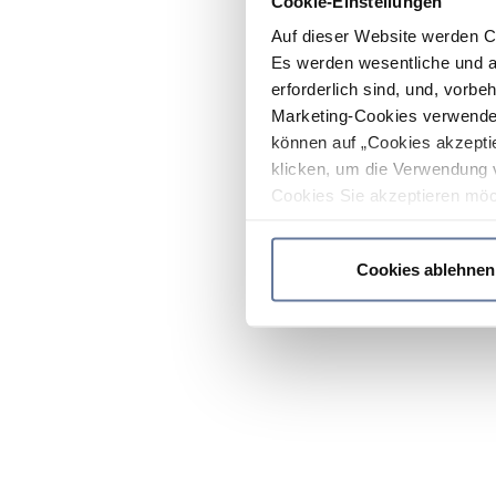
Cookie-Einstellungen
Auf dieser Website werden C
Es werden wesentliche und ag
erforderlich sind, und, vorbe
Marketing-Cookies verwendet
können auf „Cookies akzeptie
klicken, um die Verwendung 
Cookies Sie akzeptieren möc
werden nur die wichtigsten Co
Datenschutzrichtlinie
.
Cookies ablehnen