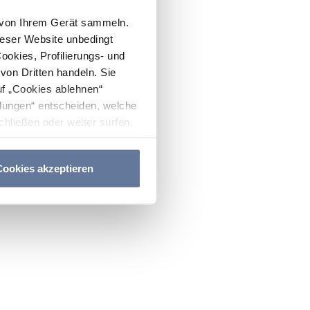
n von Ihrem Gerät sammeln.
ieser Website unbedingt
Cookies, Profilierungs- und
on Dritten handeln. Sie
uf „Cookies ablehnen“
lungen“ entscheiden, welche
hließen oder weiter surfen,
nitten
Cookie-Richtlinie
und
ookies akzeptieren