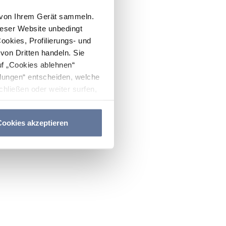
n von Ihrem Gerät sammeln.
ieser Website unbedingt
Cookies, Profilierungs- und
on Dritten handeln. Sie
uf „Cookies ablehnen“
lungen“ entscheiden, welche
hließen oder weiter surfen,
nitten
Cookie-Richtlinie
und
ookies akzeptieren