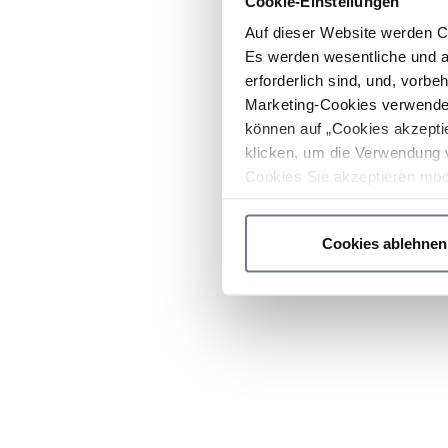
Cookie-Einstellungen
Auf dieser Website werden C
Es werden wesentliche und ag
erforderlich sind, und, vorbe
Marketing-Cookies verwendet
können auf „Cookies akzeptie
klicken, um die Verwendung 
Cookies Sie akzeptieren möc
werden nur die wichtigsten Co
Datenschutzrichtlinie
.
Cookies ablehnen