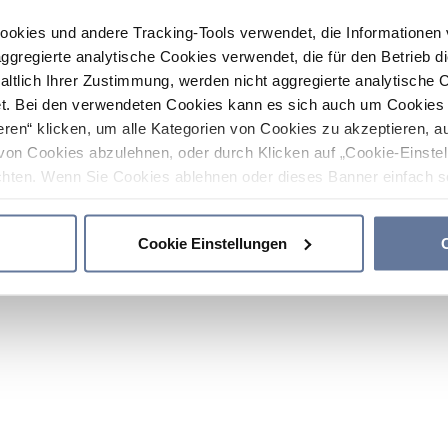
ookies und andere Tracking-Tools verwendet, die Informatione
gregierte analytische Cookies verwendet, die für den Betrieb d
haltlich Ihrer Zustimmung, werden nicht aggregierte analytische 
. Bei den verwendeten Cookies kann es sich auch um Cookies v
ren“ klicken, um alle Kategorien von Cookies zu akzeptieren, a
von Cookies abzulehnen, oder durch Klicken auf „Cookie-Einstel
hten. Wenn Sie Cookies ablehnen oder dieses Banner einfach sc
okies installiert. Weitere Informationen finden Sie in den Absch
Cookie Einstellungen
C