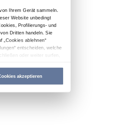
n von Ihrem Gerät sammeln.
ieser Website unbedingt
Cookies, Profilierungs- und
on Dritten handeln. Sie
uf „Cookies ablehnen“
lungen“ entscheiden, welche
hließen oder weiter surfen,
nitten
Cookie-Richtlinie
und
ookies akzeptieren