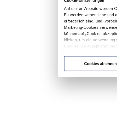
Cookie-Einstellungen
Auf dieser Website werden C
Es werden wesentliche und ag
erforderlich sind, und, vorbe
Marketing-Cookies verwendet
können auf „Cookies akzeptie
klicken, um die Verwendung 
Cookies Sie akzeptieren möc
werden nur die wichtigsten Co
Datenschutzrichtlinie
.
Cookies ablehnen