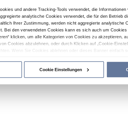
ookies und andere Tracking-Tools verwendet, die Informatione
gregierte analytische Cookies verwendet, die für den Betrieb d
haltlich Ihrer Zustimmung, werden nicht aggregierte analytische 
. Bei den verwendeten Cookies kann es sich auch um Cookies v
ren“ klicken, um alle Kategorien von Cookies zu akzeptieren, a
von Cookies abzulehnen, oder durch Klicken auf „Cookie-Einstel
hten. Wenn Sie Cookies ablehnen oder dieses Banner einfach sc
okies installiert. Weitere Informationen finden Sie in den Absch
Cookie Einstellungen
C