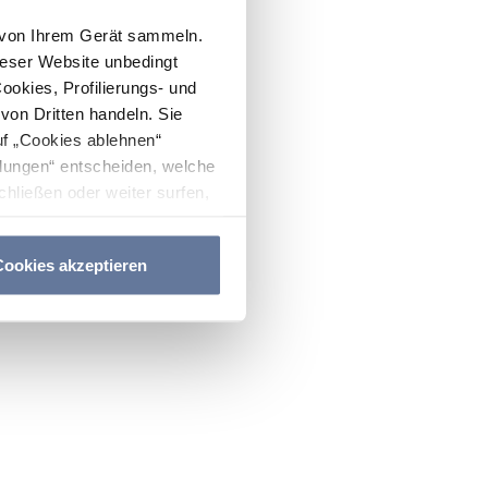
n von Ihrem Gerät sammeln.
ieser Website unbedingt
Cookies, Profilierungs- und
on Dritten handeln. Sie
uf „Cookies ablehnen“
lungen“ entscheiden, welche
hließen oder weiter surfen,
nitten
Cookie-Richtlinie
und
ookies akzeptieren