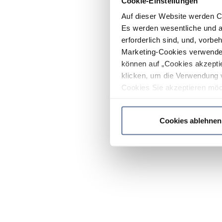
Cookie-Einstellungen
Auf dieser Website werden C
Es werden wesentliche und ag
erforderlich sind, und, vorbe
Marketing-Cookies verwendet
können auf „Cookies akzeptie
klicken, um die Verwendung 
Cookies Sie akzeptieren möc
werden nur die wichtigsten Co
Datenschutzrichtlinie
.
Cookies ablehnen