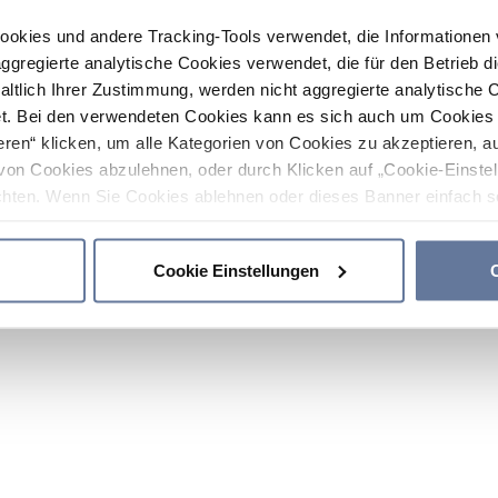
ookies und andere Tracking-Tools verwendet, die Informatione
gregierte analytische Cookies verwendet, die für den Betrieb d
haltlich Ihrer Zustimmung, werden nicht aggregierte analytische 
. Bei den verwendeten Cookies kann es sich auch um Cookies v
ren“ klicken, um alle Kategorien von Cookies zu akzeptieren, a
von Cookies abzulehnen, oder durch Klicken auf „Cookie-Einstel
hten. Wenn Sie Cookies ablehnen oder dieses Banner einfach sc
okies installiert. Weitere Informationen finden Sie in den Absch
Cookie Einstellungen
C