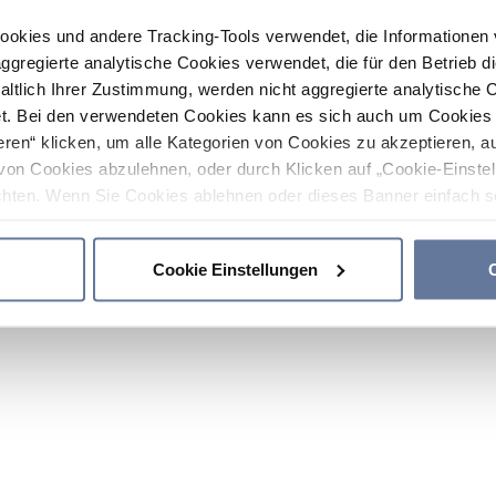
ookies und andere Tracking-Tools verwendet, die Informatione
gregierte analytische Cookies verwendet, die für den Betrieb d
haltlich Ihrer Zustimmung, werden nicht aggregierte analytische 
. Bei den verwendeten Cookies kann es sich auch um Cookies v
ren“ klicken, um alle Kategorien von Cookies zu akzeptieren, a
von Cookies abzulehnen, oder durch Klicken auf „Cookie-Einstel
hten. Wenn Sie Cookies ablehnen oder dieses Banner einfach sc
okies installiert. Weitere Informationen finden Sie in den Absch
Cookie Einstellungen
C