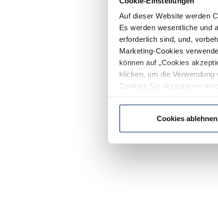
Cookie-Einstellungen
Auf dieser Website werden C
Es werden wesentliche und ag
erforderlich sind, und, vorbe
Marketing-Cookies verwendet
können auf „Cookies akzeptie
klicken, um die Verwendung 
Cookies Sie akzeptieren möc
werden nur die wichtigsten Co
Datenschutzrichtlinie
.
Cookies ablehnen