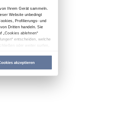
n von Ihrem Gerät sammeln.
ieser Website unbedingt
Cookies, Profilierungs- und
on Dritten handeln. Sie
uf „Cookies ablehnen“
lungen“ entscheiden, welche
hließen oder weiter surfen,
nitten
Cookie-Richtlinie
und
ookies akzeptieren