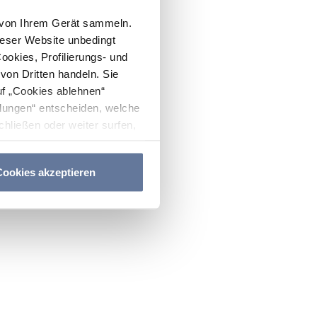
n von Ihrem Gerät sammeln.
ieser Website unbedingt
Cookies, Profilierungs- und
on Dritten handeln. Sie
uf „Cookies ablehnen“
lungen“ entscheiden, welche
hließen oder weiter surfen,
nitten
Cookie-Richtlinie
und
ookies akzeptieren