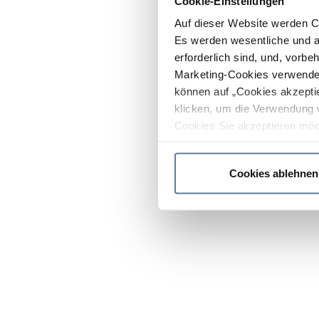
Cookie-Einstellungen
Auf dieser Website werden C
Es werden wesentliche und ag
erforderlich sind, und, vorbe
Marketing-Cookies verwendet
können auf „Cookies akzeptie
klicken, um die Verwendung 
Cookies Sie akzeptieren möc
werden nur die wichtigsten Co
Datenschutzrichtlinie
.
Cookies ablehnen