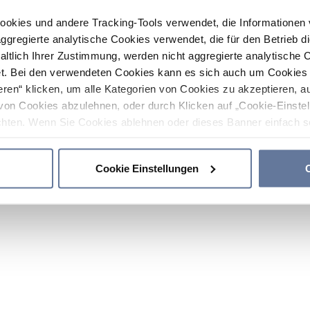
ookies und andere Tracking-Tools verwendet, die Informatione
gregierte analytische Cookies verwendet, die für den Betrieb d
haltlich Ihrer Zustimmung, werden nicht aggregierte analytische 
. Bei den verwendeten Cookies kann es sich auch um Cookies v
ren“ klicken, um alle Kategorien von Cookies zu akzeptieren, a
von Cookies abzulehnen, oder durch Klicken auf „Cookie-Einstel
hten. Wenn Sie Cookies ablehnen oder dieses Banner einfach sc
okies installiert. Weitere Informationen finden Sie in den Absch
Cookie Einstellungen
C