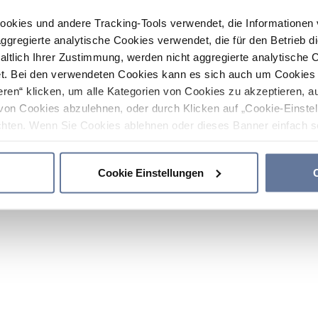
ookies und andere Tracking-Tools verwendet, die Informatione
gregierte analytische Cookies verwendet, die für den Betrieb d
haltlich Ihrer Zustimmung, werden nicht aggregierte analytische 
. Bei den verwendeten Cookies kann es sich auch um Cookies v
ren“ klicken, um alle Kategorien von Cookies zu akzeptieren, a
von Cookies abzulehnen, oder durch Klicken auf „Cookie-Einstel
hten. Wenn Sie Cookies ablehnen oder dieses Banner einfach sc
okies installiert. Weitere Informationen finden Sie in den Absch
Cookie Einstellungen
C