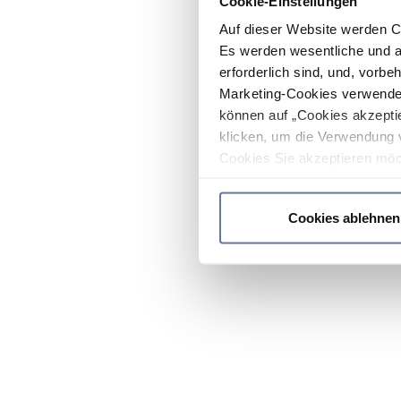
Cookie-Einstellungen
Auf dieser Website werden C
Es werden wesentliche und ag
erforderlich sind, und, vorbe
Marketing-Cookies verwendet
können auf „Cookies akzeptie
klicken, um die Verwendung 
Cookies Sie akzeptieren möc
werden nur die wichtigsten Co
Datenschutzrichtlinie
.
Cookies ablehnen