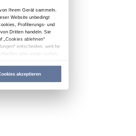
n von Ihrem Gerät sammeln.
ieser Website unbedingt
Cookies, Profilierungs- und
on Dritten handeln. Sie
uf „Cookies ablehnen“
lungen“ entscheiden, welche
hließen oder weiter surfen,
nitten
Cookie-Richtlinie
und
ookies akzeptieren