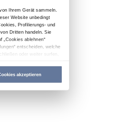
n von Ihrem Gerät sammeln.
ieser Website unbedingt
Cookies, Profilierungs- und
on Dritten handeln. Sie
uf „Cookies ablehnen“
lungen“ entscheiden, welche
hließen oder weiter surfen,
nitten
Cookie-Richtlinie
und
ookies akzeptieren