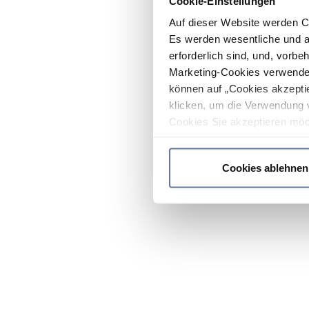
Cookie-Einstellungen
Auf dieser Website werden C
Es werden wesentliche und ag
erforderlich sind, und, vorbe
Marketing-Cookies verwendet
können auf „Cookies akzeptie
klicken, um die Verwendung 
Cookies Sie akzeptieren möc
werden nur die wichtigsten Co
Datenschutzrichtlinie
.
Cookies ablehnen