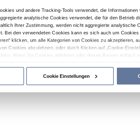
ookies und andere Tracking-Tools verwendet, die Informatione
gregierte analytische Cookies verwendet, die für den Betrieb d
haltlich Ihrer Zustimmung, werden nicht aggregierte analytische 
. Bei den verwendeten Cookies kann es sich auch um Cookies v
ren“ klicken, um alle Kategorien von Cookies zu akzeptieren, a
von Cookies abzulehnen, oder durch Klicken auf „Cookie-Einstel
hten. Wenn Sie Cookies ablehnen oder dieses Banner einfach sc
okies installiert. Weitere Informationen finden Sie in den Absch
Cookie Einstellungen
C