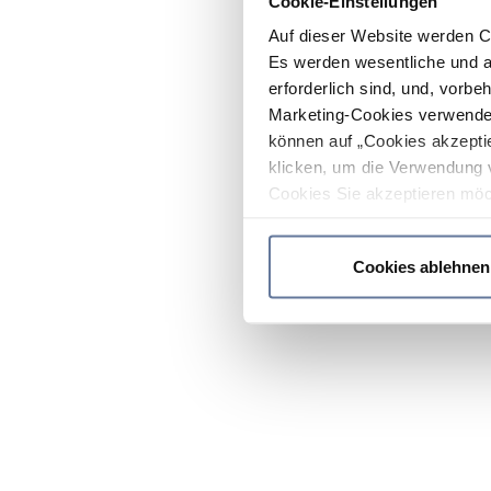
Cookie-Einstellungen
Auf dieser Website werden C
Es werden wesentliche und ag
erforderlich sind, und, vorbe
Marketing-Cookies verwendet
können auf „Cookies akzeptie
klicken, um die Verwendung 
Cookies Sie akzeptieren möc
werden nur die wichtigsten Co
Datenschutzrichtlinie
.
Cookies ablehnen