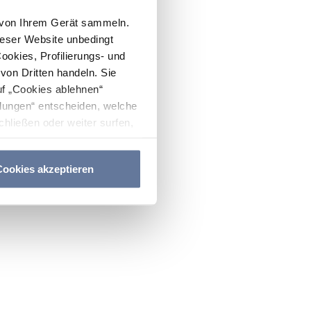
n von Ihrem Gerät sammeln.
ieser Website unbedingt
Cookies, Profilierungs- und
on Dritten handeln. Sie
uf „Cookies ablehnen“
lungen“ entscheiden, welche
hließen oder weiter surfen,
nitten
Cookie-Richtlinie
und
ookies akzeptieren