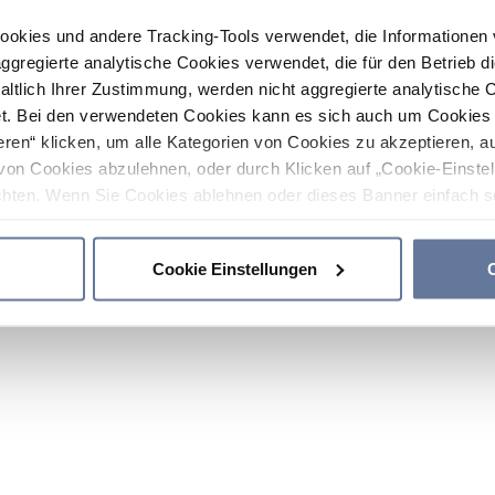
ookies und andere Tracking-Tools verwendet, die Informatione
gregierte analytische Cookies verwendet, die für den Betrieb d
haltlich Ihrer Zustimmung, werden nicht aggregierte analytische 
. Bei den verwendeten Cookies kann es sich auch um Cookies v
ren“ klicken, um alle Kategorien von Cookies zu akzeptieren, a
von Cookies abzulehnen, oder durch Klicken auf „Cookie-Einstel
hten. Wenn Sie Cookies ablehnen oder dieses Banner einfach sc
okies installiert. Weitere Informationen finden Sie in den Absch
Cookie Einstellungen
C