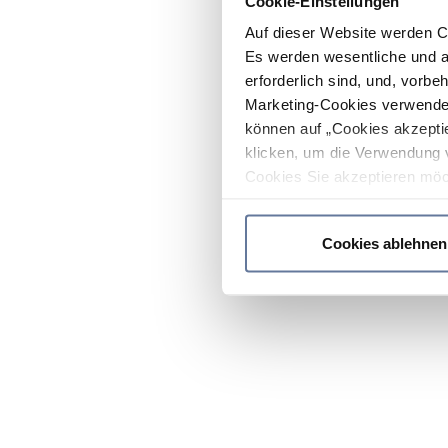
Cookie-Einstellungen
Auf dieser Website werden C
Es werden wesentliche und ag
erforderlich sind, und, vorbe
Marketing-Cookies verwendet
können auf „Cookies akzeptie
klicken, um die Verwendung 
Cookies Sie akzeptieren möc
werden nur die wichtigsten Co
Datenschutzrichtlinie
.
Cookies ablehnen