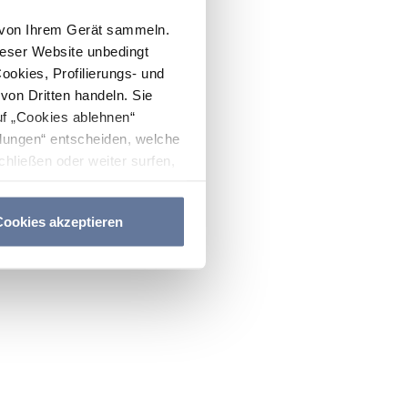
n von Ihrem Gerät sammeln.
ieser Website unbedingt
Cookies, Profilierungs- und
on Dritten handeln. Sie
uf „Cookies ablehnen“
lungen“ entscheiden, welche
hließen oder weiter surfen,
nitten
Cookie-Richtlinie
und
ookies akzeptieren