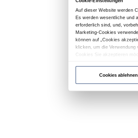
Cookie-Einstellungen
Auf dieser Website werden C
Es werden wesentliche und ag
erforderlich sind, und, vorbe
Marketing-Cookies verwendet
können auf „Cookies akzeptie
klicken, um die Verwendung 
Cookies Sie akzeptieren möc
werden nur die wichtigsten Co
Datenschutzrichtlinie
.
Cookies ablehnen