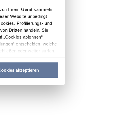
n von Ihrem Gerät sammeln.
ieser Website unbedingt
Cookies, Profilierungs- und
on Dritten handeln. Sie
uf „Cookies ablehnen“
lungen“ entscheiden, welche
hließen oder weiter surfen,
nitten
Cookie-Richtlinie
und
ookies akzeptieren