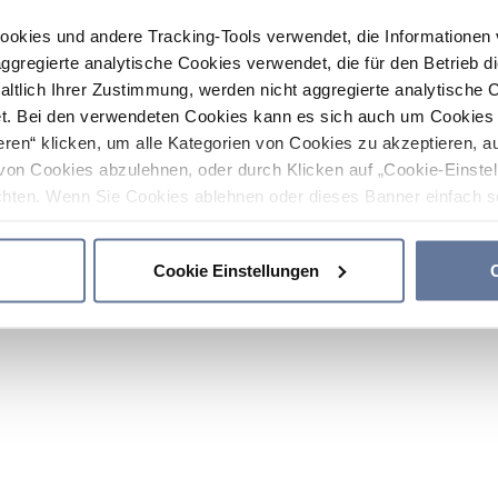
ookies und andere Tracking-Tools verwendet, die Informatione
gregierte analytische Cookies verwendet, die für den Betrieb d
haltlich Ihrer Zustimmung, werden nicht aggregierte analytische 
. Bei den verwendeten Cookies kann es sich auch um Cookies v
ren“ klicken, um alle Kategorien von Cookies zu akzeptieren, a
von Cookies abzulehnen, oder durch Klicken auf „Cookie-Einstel
hten. Wenn Sie Cookies ablehnen oder dieses Banner einfach sc
okies installiert. Weitere Informationen finden Sie in den Absch
Cookie Einstellungen
C