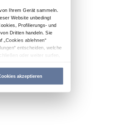
n von Ihrem Gerät sammeln.
ieser Website unbedingt
Cookies, Profilierungs- und
on Dritten handeln. Sie
uf „Cookies ablehnen“
lungen“ entscheiden, welche
hließen oder weiter surfen,
nitten
Cookie-Richtlinie
und
ookies akzeptieren