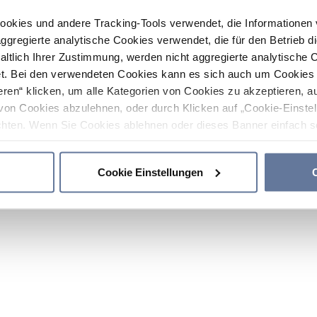
ookies und andere Tracking-Tools verwendet, die Informatione
gregierte analytische Cookies verwendet, die für den Betrieb d
haltlich Ihrer Zustimmung, werden nicht aggregierte analytische 
. Bei den verwendeten Cookies kann es sich auch um Cookies v
ren“ klicken, um alle Kategorien von Cookies zu akzeptieren, a
von Cookies abzulehnen, oder durch Klicken auf „Cookie-Einstel
hten. Wenn Sie Cookies ablehnen oder dieses Banner einfach sc
okies installiert. Weitere Informationen finden Sie in den Absch
Cookie Einstellungen
C