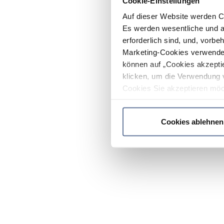
Cookie-Einstellungen
Auf dieser Website werden C
Es werden wesentliche und ag
erforderlich sind, und, vorbe
Marketing-Cookies verwendet
können auf „Cookies akzeptie
klicken, um die Verwendung 
Cookies Sie akzeptieren möc
werden nur die wichtigsten Co
Datenschutzrichtlinie
.
Cookies ablehnen