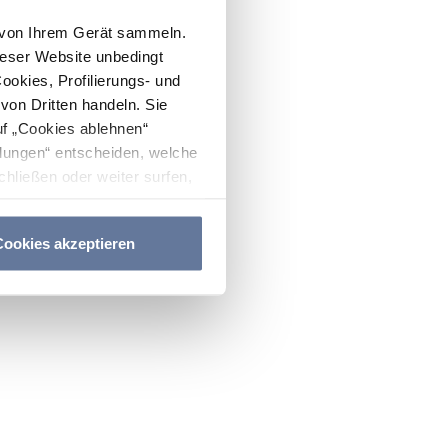
n von Ihrem Gerät sammeln.
ieser Website unbedingt
Cookies, Profilierungs- und
on Dritten handeln. Sie
uf „Cookies ablehnen“
lungen“ entscheiden, welche
hließen oder weiter surfen,
nitten
Cookie-Richtlinie
und
ookies akzeptieren