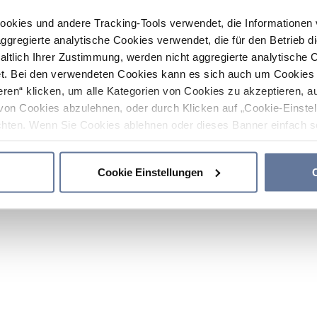
ookies und andere Tracking-Tools verwendet, die Informatione
gregierte analytische Cookies verwendet, die für den Betrieb d
haltlich Ihrer Zustimmung, werden nicht aggregierte analytische 
. Bei den verwendeten Cookies kann es sich auch um Cookies v
ren“ klicken, um alle Kategorien von Cookies zu akzeptieren, a
von Cookies abzulehnen, oder durch Klicken auf „Cookie-Einstel
hten. Wenn Sie Cookies ablehnen oder dieses Banner einfach sc
okies installiert. Weitere Informationen finden Sie in den Absch
Cookie Einstellungen
C