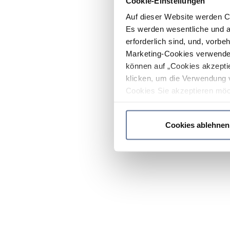
Cookie-Einstellungen
Auf dieser Website werden C
Es werden wesentliche und ag
erforderlich sind, und, vorbe
Marketing-Cookies verwendet
können auf „Cookies akzeptie
klicken, um die Verwendung 
Cookies Sie akzeptieren möc
werden nur die wichtigsten Co
Datenschutzrichtlinie
.
Cookies ablehnen