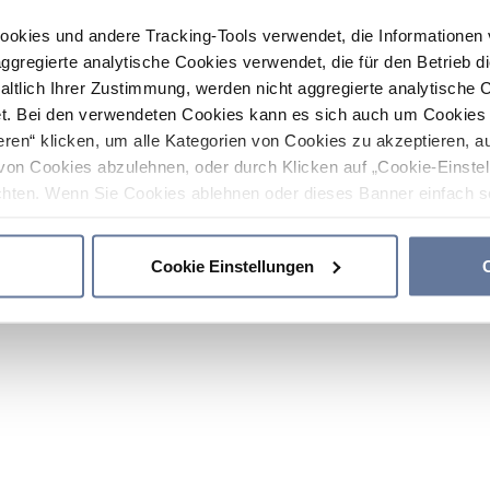
ookies und andere Tracking-Tools verwendet, die Informatione
gregierte analytische Cookies verwendet, die für den Betrieb d
haltlich Ihrer Zustimmung, werden nicht aggregierte analytische 
. Bei den verwendeten Cookies kann es sich auch um Cookies v
ren“ klicken, um alle Kategorien von Cookies zu akzeptieren, a
von Cookies abzulehnen, oder durch Klicken auf „Cookie-Einstel
hten. Wenn Sie Cookies ablehnen oder dieses Banner einfach sc
okies installiert. Weitere Informationen finden Sie in den Absch
Cookie Einstellungen
C