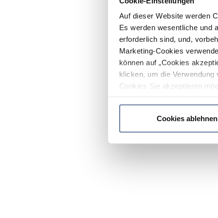
Cookie-Einstellungen
Auf dieser Website werden C
Es werden wesentliche und ag
erforderlich sind, und, vorbe
Marketing-Cookies verwendet
können auf „Cookies akzeptie
klicken, um die Verwendung 
Cookies Sie akzeptieren möc
werden nur die wichtigsten Co
Datenschutzrichtlinie
.
Cookies ablehnen