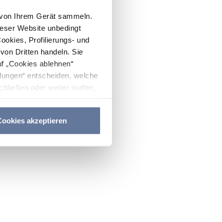
n von Ihrem Gerät sammeln.
ieser Website unbedingt
Cookies, Profilierungs- und
on Dritten handeln. Sie
uf „Cookies ablehnen“
lungen“ entscheiden, welche
hließen oder weiter surfen,
nitten
Cookie-Richtlinie
und
ookies akzeptieren