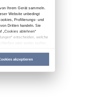
n von Ihrem Gerät sammeln.
ieser Website unbedingt
Cookies, Profilierungs- und
on Dritten handeln. Sie
uf „Cookies ablehnen“
lungen“ entscheiden, welche
hließen oder weiter surfen,
nitten
Cookie-Richtlinie
und
ookies akzeptieren