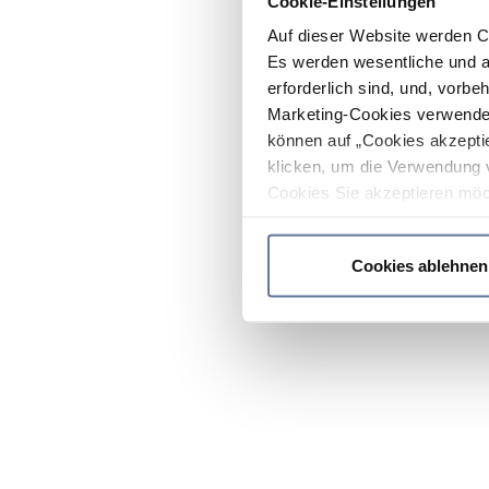
Cookie-Einstellungen
Auf dieser Website werden C
Es werden wesentliche und ag
erforderlich sind, und, vorbe
Marketing-Cookies verwendet
können auf „Cookies akzeptie
klicken, um die Verwendung 
Cookies Sie akzeptieren möc
werden nur die wichtigsten Co
Datenschutzrichtlinie
.
Cookies ablehnen