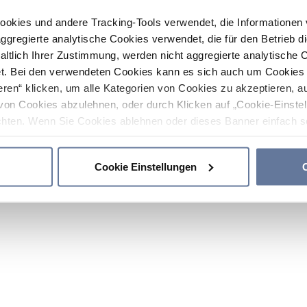
ookies und andere Tracking-Tools verwendet, die Informatione
gregierte analytische Cookies verwendet, die für den Betrieb d
haltlich Ihrer Zustimmung, werden nicht aggregierte analytische 
. Bei den verwendeten Cookies kann es sich auch um Cookies v
ren“ klicken, um alle Kategorien von Cookies zu akzeptieren, a
von Cookies abzulehnen, oder durch Klicken auf „Cookie-Einstel
hten. Wenn Sie Cookies ablehnen oder dieses Banner einfach sc
okies installiert. Weitere Informationen finden Sie in den Absch
Cookie Einstellungen
C