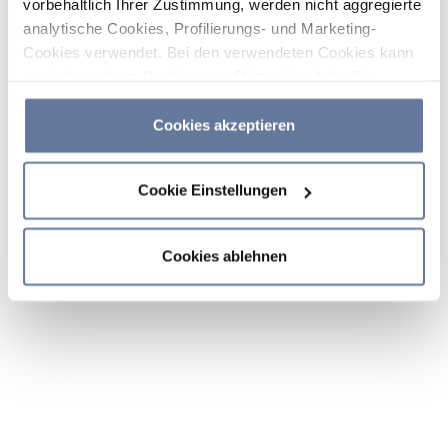
vorbehaltlich Ihrer Zustimmung, werden nicht aggregierte
analytische Cookies, Profilierungs- und Marketing-
Cookies verwendet. Bei den verwendeten Cookies kann
es sich auch um Cookies von Dritten handeln. Sie
können auf „Cookies akzeptieren“ klicken, um alle
Kategorien von Cookies zu akzeptieren, auf „Cookies
Cookies akzeptieren
ablehnen“ klicken, um die Verwendung von Cookies
abzulehnen, oder durch Klicken auf „Cookie-
Cookie Einstellungen
Einstellungen“ entscheiden, welche Cookies Sie
akzeptieren möchten. Wenn Sie Cookies ablehnen oder
dieses Banner einfach schließen oder weiter surfen,
Cookies ablehnen
werden nur die wichtigsten Cookies installiert. Weitere
Informationen finden Sie in den Abschnitten
Cookie-
Richtlinie
und
Datenschutzrichtlinie
.