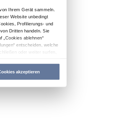
n von Ihrem Gerät sammeln.
ieser Website unbedingt
Cookies, Profilierungs- und
on Dritten handeln. Sie
uf „Cookies ablehnen“
lungen“ entscheiden, welche
hließen oder weiter surfen,
nitten
Cookie-Richtlinie
und
ookies akzeptieren