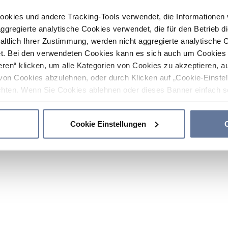
ookies und andere Tracking-Tools verwendet, die Informatione
gregierte analytische Cookies verwendet, die für den Betrieb d
haltlich Ihrer Zustimmung, werden nicht aggregierte analytische 
. Bei den verwendeten Cookies kann es sich auch um Cookies v
ren“ klicken, um alle Kategorien von Cookies zu akzeptieren, a
von Cookies abzulehnen, oder durch Klicken auf „Cookie-Einstel
hten. Wenn Sie Cookies ablehnen oder dieses Banner einfach sc
okies installiert. Weitere Informationen finden Sie in den Absch
Cookie Einstellungen
C