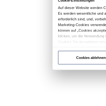
Cookie-Einstellungen
Auf dieser Website werden C
Es werden wesentliche und ag
erforderlich sind, und, vorbe
Marketing-Cookies verwendet
können auf „Cookies akzeptie
klicken, um die Verwendung 
Cookies Sie akzeptieren möc
werden nur die wichtigsten Co
Datenschutzrichtlinie
.
Cookies ablehnen