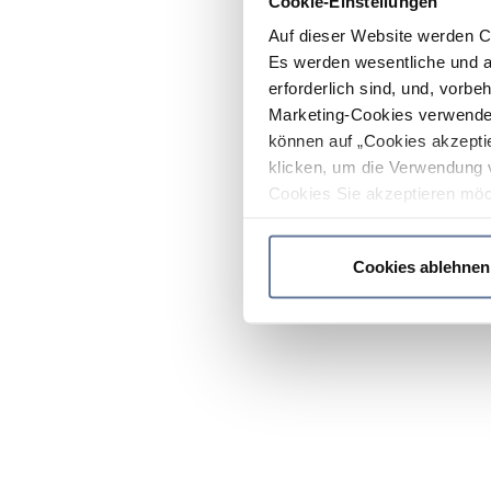
Cookie-Einstellungen
Auf dieser Website werden C
Es werden wesentliche und ag
erforderlich sind, und, vorbe
Marketing-Cookies verwendet
können auf „Cookies akzeptie
klicken, um die Verwendung 
Cookies Sie akzeptieren möc
werden nur die wichtigsten Co
Datenschutzrichtlinie
.
Cookies ablehnen