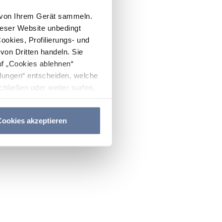
n von Ihrem Gerät sammeln.
ieser Website unbedingt
Cookies, Profilierungs- und
on Dritten handeln. Sie
uf „Cookies ablehnen“
lungen“ entscheiden, welche
hließen oder weiter surfen,
nitten
Cookie-Richtlinie
und
ookies akzeptieren