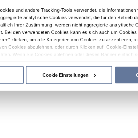
ookies und andere Tracking-Tools verwendet, die Informatione
gregierte analytische Cookies verwendet, die für den Betrieb d
haltlich Ihrer Zustimmung, werden nicht aggregierte analytische 
. Bei den verwendeten Cookies kann es sich auch um Cookies v
ren“ klicken, um alle Kategorien von Cookies zu akzeptieren, a
von Cookies abzulehnen, oder durch Klicken auf „Cookie-Einstel
hten. Wenn Sie Cookies ablehnen oder dieses Banner einfach sc
okies installiert. Weitere Informationen finden Sie in den Absch
Cookie Einstellungen
C